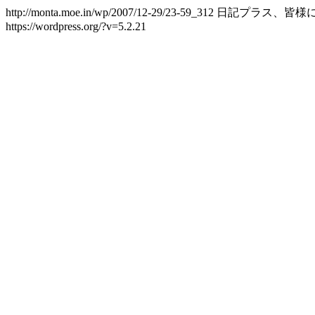
http://monta.moe.in/wp/2007/12-29/23-59_312
日記プラス、皆様に
https://wordpress.org/?v=5.2.21