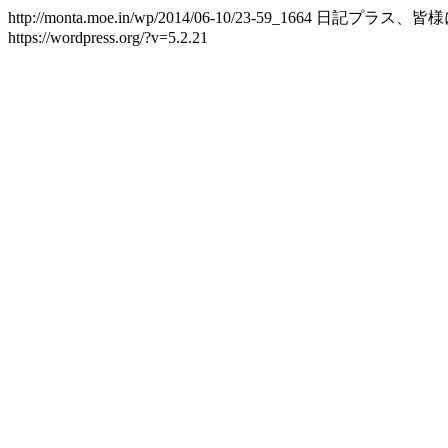
http://monta.moe.in/wp/2014/06-10/23-59_1664
日記プラス、皆様
https://wordpress.org/?v=5.2.21