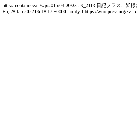
http://monta.moe.in/wp/2015/03-20/23-59_2113
日記プラス、皆様
Fri, 28 Jan 2022 06:18:17 +0000
hourly
1
https://wordpress.org/?v=5