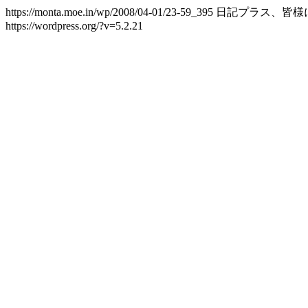
https://monta.moe.in/wp/2008/04-01/23-59_395
日記プラス、皆様
https://wordpress.org/?v=5.2.21