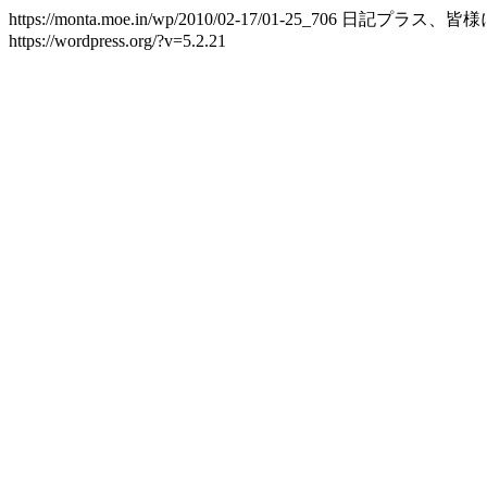
https://monta.moe.in/wp/2010/02-17/01-25_706
日記プラス、皆様
https://wordpress.org/?v=5.2.21