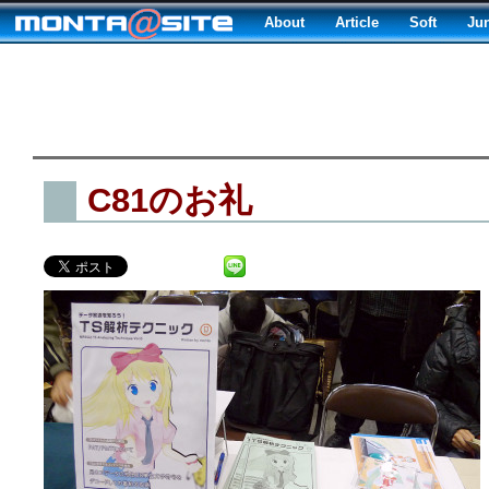
About
Article
Soft
Ju
C81のお礼