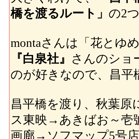
橋を渡るルート」
の2
montaさんは「花とゆ
『白泉社』
さんのショ
のが好きなので、昌平
昌平橋を渡り、秋葉原
ス東映→あきばお～壱
画廊→ソフマップ5号