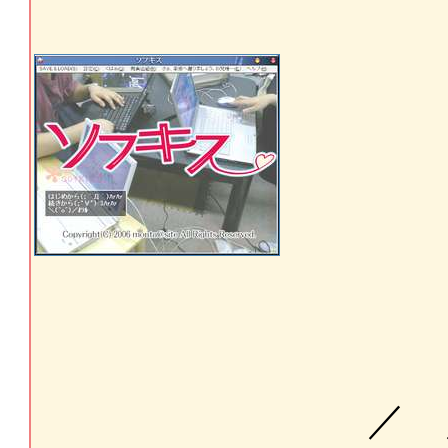
-‐ '´￣
／ ／" ｀