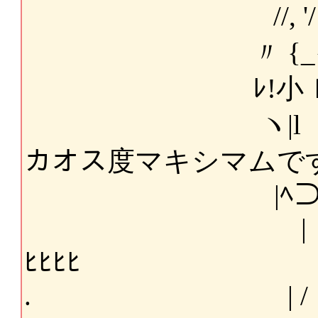
//, '/
〃 {_{三三三三ﾘ
ﾚ!小ｌノ三三三
ヽ|l ●三三
カオス度マキシマムで
|ﾍ⊃ﾆ､_,､_,
| /⌒l,､ _
ﾋﾋﾋﾋ
. | / /::|三