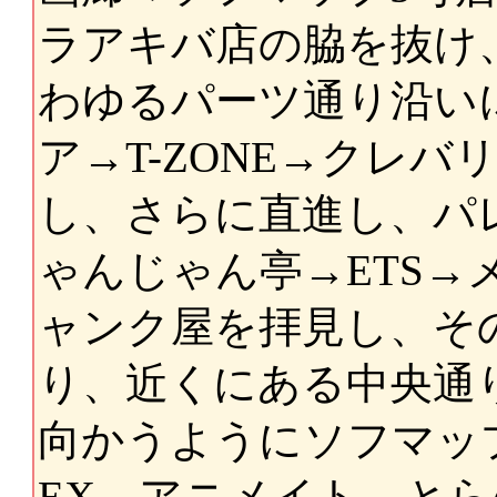
ラアキバ店の脇を抜け
わゆるパーツ通り沿いにあ
ア→T-ZONE→クレバ
し、さらに直進し、パレ
ゃんじゃん亭→ETS→
ャンク屋を拝見し、その
り、近くにある中央通
向かうようにソフマップ
EX→アニメイト→とら