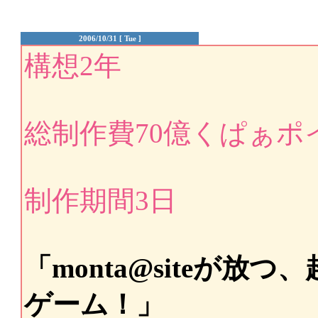
2006/10/31 [ Tue ]
構想2年
総制作費70億くぱぁポ
制作期間3日
「monta@siteが
ゲーム！」