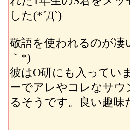
れた1年生のS君をメ
した(*´Д`)
敬語を使われるのが凄い
｀*)
彼はO研にも入ってい
ーでアレやコレなサウ
るそうです。良い趣味