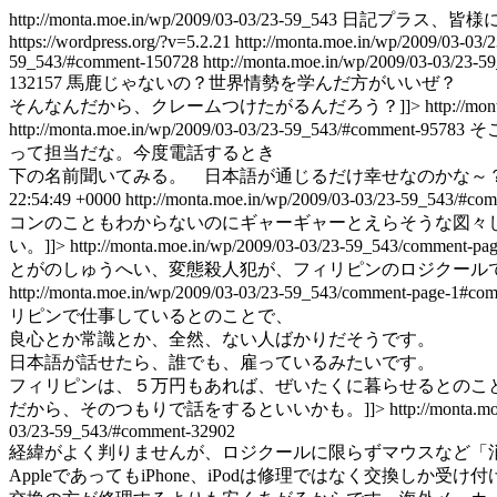
http://monta.moe.in/wp/2009/03-03/23-59_543
日記プラス、皆様に
https://wordpress.org/?v=5.2.21
http://monta.moe.in/wp/2009/03-0
59_543/#comment-150728
http://monta.moe.in/wp/2009/03-03/23
132157
馬鹿じゃないの？世界情勢を学んだ方がいいぜ？
そんなんだから、クレームつけたがるんだろう？]]>
http://m
http://monta.moe.in/wp/2009/03-03/23-59_543/#comment-95783
そ
って担当だな。今度電話するとき
下の名前聞いてみる。 日本語が通じるだけ幸せなのかな～？
22:54:49 +0000
http://monta.moe.in/wp/2009/03-03/23-59_543/#co
コンのこともわからないのにギャーギャーとえらそうな図々
い。]]>
http://monta.moe.in/wp/2009/03-03/23-59_543/comment-p
とがのしゅうへい、変態殺人犯が、フィリピンのロジクールで
http://monta.moe.in/wp/2009/03-03/23-59_543/comment-page-1#c
リピンで仕事しているとのことで、
良心とか常識とか、全然、ない人ばかりだそうです。
日本語が話せたら、誰でも、雇っているみたいです。
フィリピンは、５万円もあれば、ぜいたくに暮らせるとのこ
だから、そのつもりで話をするといいかも。]]>
http://monta.
03/23-59_543/#comment-32902
経緯がよく判りませんが、ロジクールに限らずマウスなど「
AppleであってもiPhone、iPodは修理ではなく交換しか受