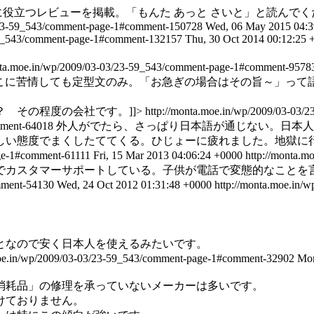
役立つレビューを掲載。「もんた あっと さいと」と読んでく
3/23-59_543/comment-page-1#comment-150728
Wed, 06 May 2015 04:3
-59_543/comment-page-1#comment-132157
Thu, 30 Oct 2014 00:12:25 
onta.moe.in/wp/2009/03-03/23-59_543/comment-page-1#comment-957
こに苦情しても定型文のみ。「お急ぎの場合はその旨～」って
 その程度の会社です。]]>
http://monta.moe.in/wp/2009/03-03
mment-64018
外人がでたら、さっぱり日本語が通じない。日本人
しい態度でまくしたててくる。ひじょーに疲れました。地獄に
age-1#comment-61111
Fri, 15 Mar 2013 04:06:24 +0000
http://monta.
カスタマーサポートしている。子供が電話で変態的なことを言
omment-54130
Wed, 24 Oct 2012 01:31:48 +0000
http://monta.moe.in/
となので安く日本人を使えるみたいです。
moe.in/wp/2009/03-03/23-59_543/comment-page-1#comment-32902
Mon
消耗品」の修理を承っていないメーカーは多いです。
け付けておりません。