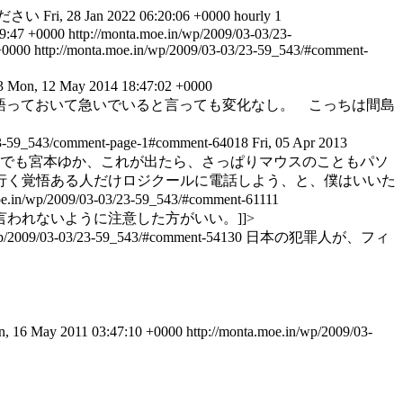
ださい
Fri, 28 Jan 2022 06:20:06 +0000
hourly
1
9:47 +0000
http://monta.moe.in/wp/2009/03-03/23-
+0000
http://monta.moe.in/wp/2009/03-03/23-59_543/#comment-
83
Mon, 12 May 2014 18:47:02 +0000
語っておいて急いでいると言っても変化なし。 こっちは間島
/23-59_543/comment-page-1#comment-64018
Fri, 05 Apr 2013
でも宮本ゆか、これが出たら、さっぱりマウスのこともパソ
行く覚悟ある人だけロジクールに電話しよう、と、僕はいいた
moe.in/wp/2009/03-03/23-59_543/#comment-61111
われないように注意した方がいい。]]>
wp/2009/03-03/23-59_543/#comment-54130
日本の犯罪人が、フィ
, 16 May 2011 03:47:10 +0000
http://monta.moe.in/wp/2009/03-