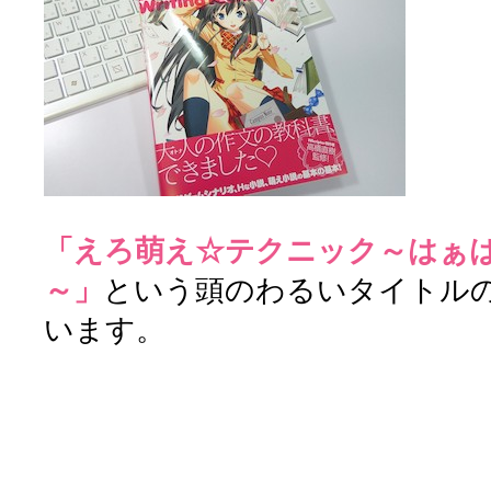
「えろ萌え☆テクニック～はぁ
～」
という頭のわるいタイトル
います。