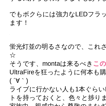
でもボクらには強力なLEDフラ
ます！
蛍光灯並の明るさなので、これ
☆
そうです、montaは来るべき
こ
UltraFireを狂ったように何
( ´∀｀)
ライブに行かない人も1本ぐらい
トを持っておくと、色々と捗り