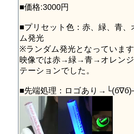
■価格:3000円
■プリセット色：赤、緑、青、
ム発光
※ランダム発光となっていま
映像では赤→緑→青→オレン
テーションでした。
■先端処理：ロゴあり→└(б∇б)