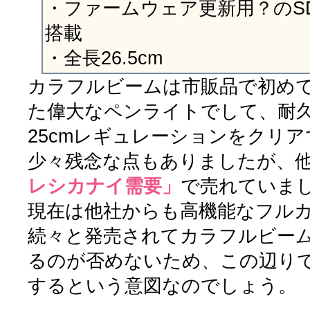
・ファームウェア更新用？のS
搭載
・全長26.5cm
カラフルビームは市販品で初め
た偉大なペンライトでして、耐
25cmレギュレーションをクリ
少々残念な点もありましたが、
レシカナイ需要」
で売れていま
現在は他社からも高機能なフル
続々と発売されてカラフルビー
るのが否めないため、この辺り
するという意図なのでしょう。