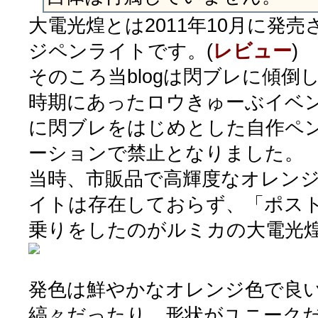
大電光煌とは2011年10月に発
ジペンライトです。(
レビュー
)
そのころ当blogは閃ブレに傾倒
時期にあったロウきゅーぶイベ
に閃ブレをはじめとした自作ペ
ーションで禁止となりました。
当時、市販品で高輝度なオレン
イトは存在しておらず、「ポス
乗りをしたのがルミカの大電光
発色は鮮やかなオレンジ色で良
縞々だったり、形状がユニーク