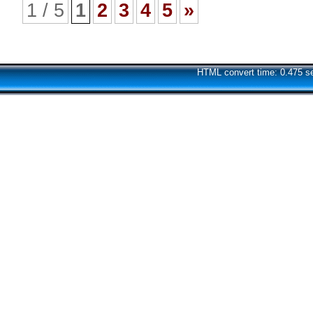
1 / 5
1
2
3
4
5
»
HTML convert time: 0.475 s