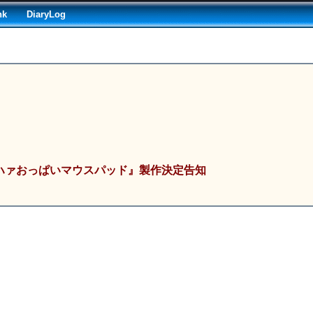
nk
DiaryLog
ハァおっぱいマウスパッド』製作決定告知