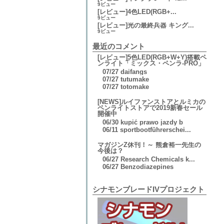
9ビュー
[レビュー]4色LED(RGB+...
9ビュー
[レビュー]光の最終兵器 キング...
9ビュー
最近のコメント
[レビュー]5色LED(RGB+W+Y)搭載ペ
ンライト「ミックス・ペンラ-PRO」
07/27
daifangs
07/27
tutumake
07/27
totomake
[NEWS]ルイファンストアとルミカの
ペンライトストアで2019新春セール
開催中
06/30
kupić prawo jazdy b
06/11
sportbootführerschei...
マガジンZ休刊！～ 熊倉裕一先生の
今後は？
06/27
Research Chemicals k...
06/27
Benzodiazepines
シナモンブレードIVプロジェクト