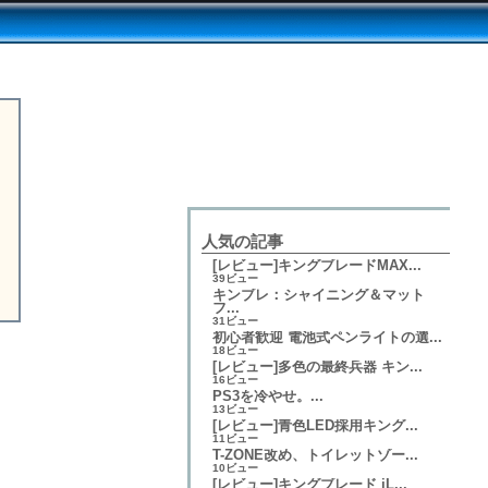
人気の記事
[レビュー]キングブレードMAX...
39ビュー
キンブレ：シャイニング＆マット
フ...
31ビュー
初心者歓迎 電池式ペンライトの選...
18ビュー
[レビュー]多色の最終兵器 キン...
16ビュー
PS3を冷やせ。...
13ビュー
[レビュー]青色LED採用キング...
11ビュー
T-ZONE改め、トイレットゾー...
10ビュー
[レビュー]キングブレード iL...