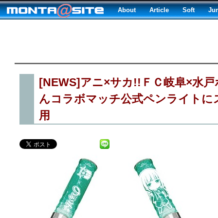
About
Article
Soft
Ju
[NEWS]アニ×サカ!!ＦＣ岐阜×
んコラボマッチ公式ペンライトに
用