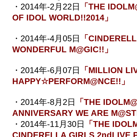
・2014年-2月22日
「THE IDOLM
OF IDOL WORLD!!2014」
・2014年-4月05日
「CINDERELLA
WONDERFUL M@GIC!!」
・2014年-6月07日
「MILLION LIV
HAPPY☆PERFORM@NCE!!」
・2014年-8月2日
「THE IDOLM@
ANNIVERSARY WE ARE M@ST
・2014年-11月30日
「THE IDOL
CINDERELLA GIRLS 2ndLIVE 