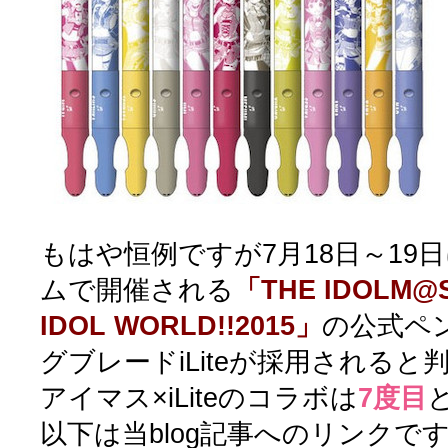
もはや恒例ですが7月18日～19
ムで開催される
「THE IDOLM@
IDOL WORLD!!2015」
の公式ペ
グブレードiLiteが採用されると
アイマス×iLiteのコラボは
7度目
以下は当blog記事へのリンクで