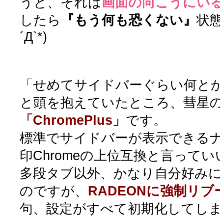
うと、それは
画面の向こうにい
したら
『もう何も恐くない』
状
´Д`*)
「せめてサイドバーぐらい何と
と頭を抱えていたところ、彗星
「ChromePlus」
です。
標準でサイドバーが表示できる
印Chromeの上位互換と言って
多段タブ以外、かなり自分好み
のですが、
RADEONに強制リブ
句、設定がすべて初期化してしまい