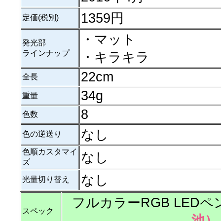
1359円
定価(税別)
・マット
発光部
ラインナップ
・キラキラ
22cm
全長
34g
重量
8
色数
なし
色の逆送り
色順カスタマイ
なし
ズ
なし
光量切り替え
フルカラーRGB LED
スペック
池）