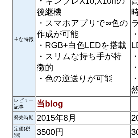
・キンブレX10,X10IIの
後継機
・スマホアプリで∞色の
作成が可能
・
主な特徴
・RGB+白色LEDを搭載
・スリムな持ち手が特
徴的
・色の逆送りが可能
レビュー
当blog
記事
2015年8月
2
発売時期
定価(税
3500円
3
別)