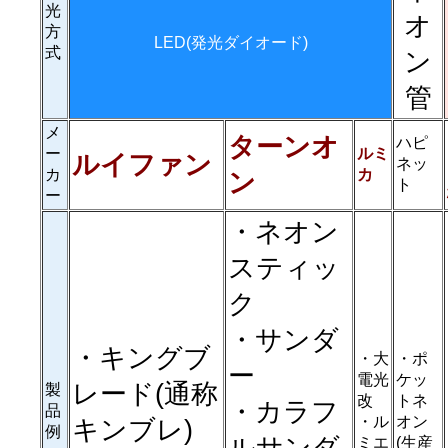
光
オ
方
LED(発光ダイオード)
式
ン
管
メ
ターンオ
ハピ
ー
ルミ
ルイファン
ネッ
カ
カ
ン
ト
ー
・ネオン
スティッ
ク
・サンダ
・キングブ
・大
・ポ
ー
電光
ケッ
レード(通称
製
改
トネ
・カラフ
品
・ル
オン
キンブレ)
例
ミエ
(生産