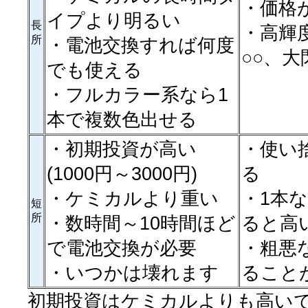
・価格が
イプより明るい
長
・高輝
所
・電池交換すれば何度
○○、大
でも使える
・フルカラー系なら1
本で複数色出せる
・初期投資が高い
・使い
(1000円～3000円)
る
・ケミカルより重い
・1本
短
所
・数時間～10時間ほど
ると高
で電池交換が必要
・粗悪
・いつかは壊れます
ること
初期投資はケミカルよりも高いで