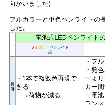
向かいました)
フルカラーと単色ペンライトの
した。
電池式LEDペンライト
フ
ル
カ
ラ
ー
ペ
ン
ラ
イ
ト
・フル
・発色
・1本で複数色再現で
ーより
長
きる
カー間
所
→荷物が減る
・電池
ランス