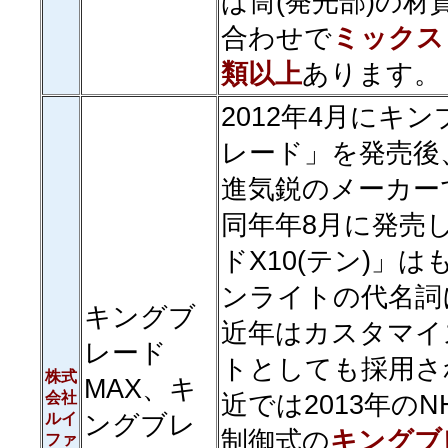
ば筒(発光部)の材
合わせで
ミックス
類以上
あります。
2012年4月にキ
レード」を発売後
進気鋭のメーカー
同年年8月に発売
ドX10(テン)」
ンライトの代名詞
キングブ
近年はカスタマイ
レード
トとしても採用さ
株式
MAX、キ
会社
近では2013年の
ルイ
ングブレ
制御式の
キングブ
ファ