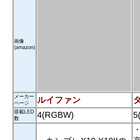
画像
(amazon)
メーカー
ルイファン
ページ
搭載LED
4(RGBW)
5
数