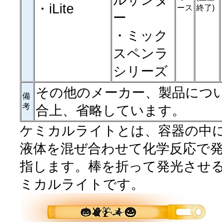
ルサンダ
・iLite
ース
終了)
ー
・ミック
スペンラ
シリーズ
その他のメーカー、製品につ
備
考
合上、省略しています。
ケミカルライトとは、容器の中に
液体を混ぜ合わせて化学反応で
指します。棒を折って発光させ
ミカルライトです。