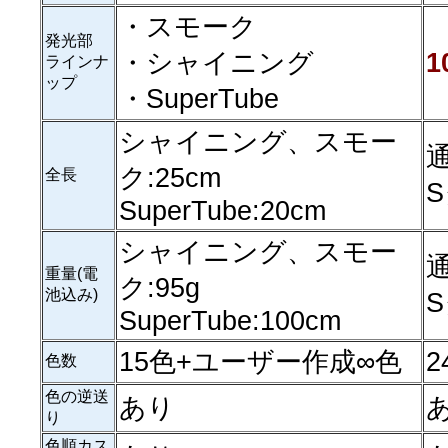
・スモーク
発光部
・シャイニング
1
ラインナ
ップ
・SuperTube
シャイニング、スモー
通
ク:25cm
全長
S
SuperTube:20cm
シャイニング、スモー
通
重量(電
ク:95g
池込み)
S
SuperTube:100cm
15色+ユーザー作成∞色
2
色数
色の逆送
あり
り
色順カス