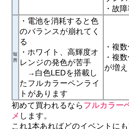
・故障
・電池を消耗すると色
のバランスが崩れてく
る
・複数
・ホワイト、高輝度オ
短
・複数
所
レンジの発色が苦手
が増え
→白色LEDを搭載し
たフルカラーペンライ
トがあります
初めて買われるなら
フルカラー
メ
します。
これ1本あればどのイベントに