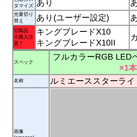
あり
タマイズ
光量切り
あり(ユーザー設定)
替え
キングブレードX10
旧製品
※購入注
キングブレードX10II
意！
フルカラーRGB LE
スペック
×1
ルミエーススターライ
名称
画像