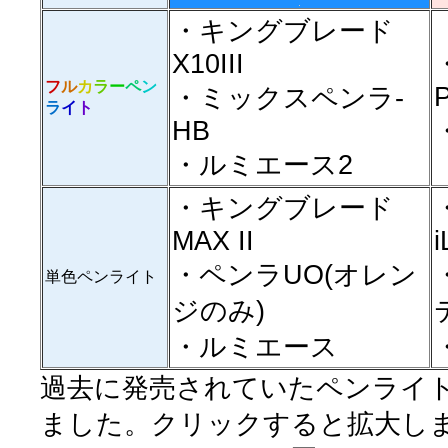
・キングブレード
X10III
フ
ル
カ
ラ
ー
ペ
ン
・ミックスペンラ-
ラ
イ
ト
HB
・ルミエース2
・キングブレード
MAX II
i
・ペンラUO(オレン
単色ペンライト
ジのみ)
・ルミエース
過去に発売されていたペンライ
ました。クリックすると拡大し