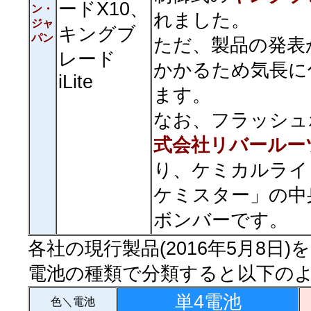
ードX10、
ン・
れました。
ジャ
キングブ
パン
ただ、製品の発表
レード
かかるため気長に
iLite
ます。
なお、フラッシュ
式会社リバールー
り、ケミカルライ
ケミスター」の中
ボンバーです。
各社の現行製品(2016年5月8日)
電池の種類で分類すると以下の
単4電池
色＼電池