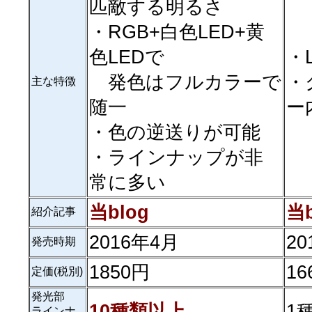
匹敵する明るさ
・RGB+白色LED+黄
色LEDで
・
発色はフルカラーで
・
主な特徴
随一
ー
・色の逆送りが可能
・ラインナップが非
常に多い
当blog
当b
紹介記事
2016年4月
2
発売時期
1850円
16
定価(税別)
発光部
10種類以上
1
ラインナ