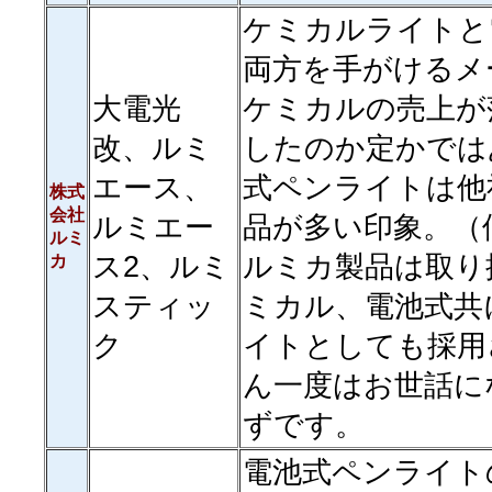
ケミカルライトと
両方を手がけるメ
大電光
ケミカルの売上が
改、ルミ
したのか定かでは
エース、
式ペンライトは他
株式
会社
ルミエー
品が多い印象。（
ルミ
ス2、ルミ
ルミカ製品は取り
カ
スティッ
ミカル、電池式共
ク
イトとしても採用
ん一度はお世話に
ずです。
電池式ペンライト