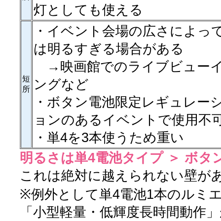
灯としても使える
・イベント会場の広さによっ
は明るすぎる場合がある
→映画館でのライブビュー
短
ングなど
所
・ボタン電池限定レギュレー
ョンのあるイベントで使用不
・単4を3本使うため重い
明るさは単4電池タイプ ＞ ボタ
これは絶対に越えられない壁が
※例外として単4電池1本のルミ
「小型軽量・低輝度長時間動作