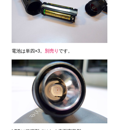
電池は単四×3。
別売り
です。