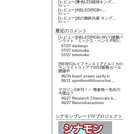
[レビュー]青色LED採用キング...
9ビュー
[レビュー]4色LED(RGB+...
9ビュー
[レビュー]光の最終兵器 キング...
9ビュー
最近のコメント
[レビュー]5色LED(RGB+W+Y)搭載ペ
ンライト「ミックス・ペンラ-PRO」
07/27
daifangs
07/27
tutumake
07/27
totomake
[NEWS]ルイファンストアとルミカの
ペンライトストアで2019新春セール
開催中
06/30
kupić prawo jazdy b
06/11
sportbootführerschei...
マガジンZ休刊！～ 熊倉裕一先生の
今後は？
06/27
Research Chemicals k...
06/27
Benzodiazepines
シナモンブレードIVプロジェクト