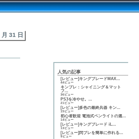
7 月 31 日
人気の記事
[レビュー]キングブレードMAX...
44ビュー
キンブレ：シャイニング＆マット
フ...
36ビュー
PS3を冷やせ。...
21ビュー
[レビュー]多色の最終兵器 キン...
15ビュー
初心者歓迎 電池式ペンライトの選...
14ビュー
[レビュー]キングブレード iL...
13ビュー
[レビュー]閃ブレを簡単に作れる...
9ビュー