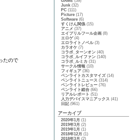
GAME
(39)
Junk
(32)
PC
(111)
Picture
(17)
Software
(6)
すくけん関係
(15)
アニメ
(37)
エイプリルフール企画
(8)
エロゲ
(4)
エロライトノベル
(3)
カラオケ
(7)
コラボ_ターンオン
(40)
コラボ_ルイファン
(140)
ったので
コラボ_ルミカ
(31)
サークル情報
(10)
フィギュア
(36)
ペンライトカスタマイズ
(14)
ペンライトニュース
(314)
ペンライトレビュー
(76)
ペンライト総合
(66)
リアルレポート
(51)
入力デバイスマニアックス
(41)
日記
(961)
アーカイブ
2020年1月
(1)
2019年3月
(2)
2019年1月
(1)
2018年12月
(1)
2018年3月
(2)