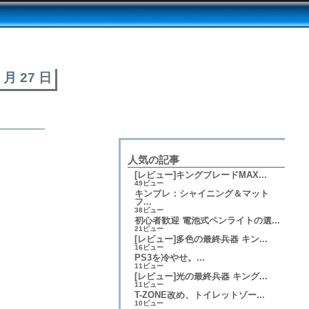
7 月 27 日
人気の記事
[レビュー]キングブレードMAX...
49ビュー
キンブレ：シャイニング＆マット
フ...
38ビュー
初心者歓迎 電池式ペンライトの選...
21ビュー
[レビュー]多色の最終兵器 キン...
16ビュー
PS3を冷やせ。...
11ビュー
[レビュー]光の最終兵器 キング...
11ビュー
T-ZONE改め、トイレットゾー...
10ビュー