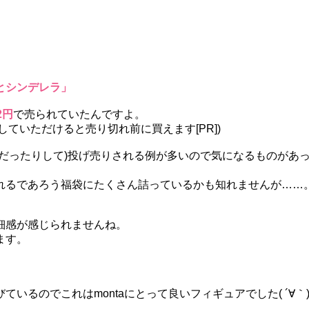
とシンデレラ」
2円
で売られていたんですよ。
ーしていただけると売り切れ前に買えます[PR])
だったりして)投げ売りされる例が多いので気になるものがあ
れるであろう福袋にたくさん詰っているかも知れませんが……
細感が感じられませんね。
ます。
るのでこれはmontaにとって良いフィギュアでした( ´∀｀