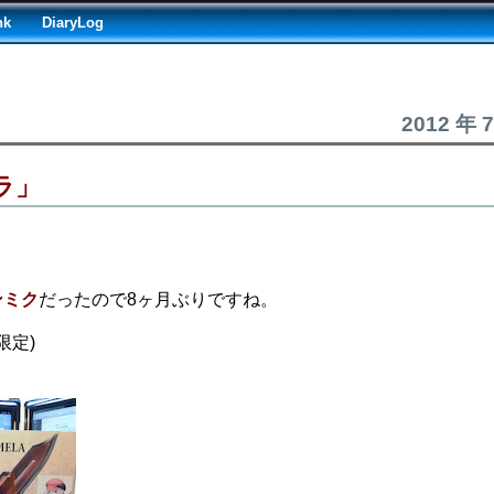
nk
DiaryLog
2012 年 
ラ」
ンミク
だったので8ヶ月ぶりですね。
限定)