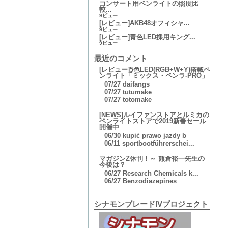
コンサート用ペンライトの照度比
較...
9ビュー
[レビュー]AKB48オフィシャ...
9ビュー
[レビュー]青色LED採用キング...
9ビュー
最近のコメント
[レビュー]5色LED(RGB+W+Y)搭載ペ
ンライト「ミックス・ペンラ-PRO」
07/27
daifangs
07/27
tutumake
07/27
totomake
[NEWS]ルイファンストアとルミカの
ペンライトストアで2019新春セール
開催中
06/30
kupić prawo jazdy b
06/11
sportbootführerschei...
マガジンZ休刊！～ 熊倉裕一先生の
今後は？
06/27
Research Chemicals k...
06/27
Benzodiazepines
シナモンブレードIVプロジェクト