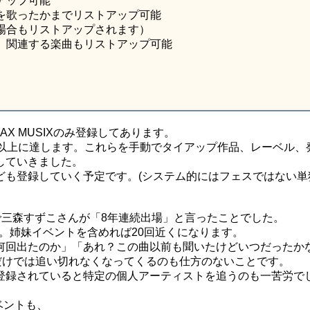
アップ可能
を歌ったかまでリストアップ可能
場合もリストアップされます）
、関連する楽曲もリストアップ可能
X MUSIXのみ登録してあります。
0曲以上に達します。これらを手動でタイアップ作品、レーベル、
していきました。
ども登録していく予定です。(システム的にはフェスではない単
マで三森すずこさんが「8年連続出場」と言ったことでした。
た。姉妹イベントを含めれば20回近くになります。
何回出たのか」「あれ？この曲以前も聞いたけどいつだったか
憶だけでは追い切れなくなってくるのも仕方のないことです。
登録されていると特定の個人アーティストを追うのも一苦労で
ベントも、