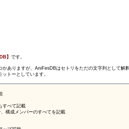
DB】
です。
かありますが、AniFesDBはセトリをただの文字列として解
モットーとしています。
能
もすべて記載
合、構成メンバーのすべてを記載