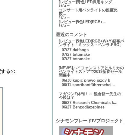
[レビュー]青色LED採用キング...
9ビュー
コンサート用ペンライトの照度比
較...
9ビュー
[レビュー]5色LED(RGB+...
9ビュー
最近のコメント
[レビュー]5色LED(RGB+W+Y)搭載ペ
ンライト「ミックス・ペンラ-PRO」
07/27
daifangs
07/27
tutumake
07/27
totomake
[NEWS]ルイファンストアとルミカの
釈するの
ペンライトストアで2019新春セール
開催中
06/30
kupić prawo jazdy b
06/11
sportbootführerschei...
マガジンZ休刊！～ 熊倉裕一先生の
今後は？
06/27
Research Chemicals k...
06/27
Benzodiazepines
シナモンブレードIVプロジェクト