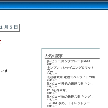
11 月 5 日
た
人気の記事
[レビュー]キングブレードMAX...
49ビュー
キンブレ：シャイニング＆マット
思いま
フ...
39ビュー
初心者歓迎 電池式ペンライトの選...
21ビュー
[レビュー]多色の最終兵器 キン...
15ビュー
PS3を冷やせ。...
13ビュー
[レビュー]光の最終兵器 キング...
11ビュー
T-ZONE改め、トイレットゾー...
10ビュー