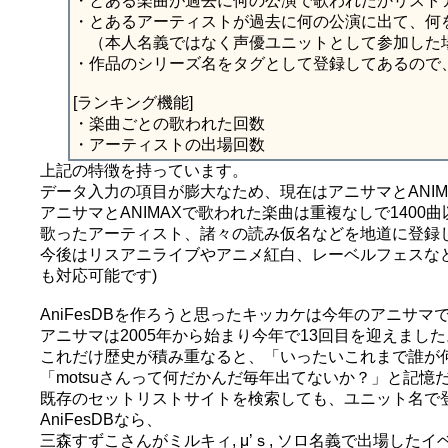
・とある楽曲が過去に何の公演で歌われたかリスト
・とあるアーティストが過去に何の公演に出て、何
（本人名義ではなく声優ユニットとして参加した
・作品のシリーズ名をタグとして登録してあるので
[ランキング機能]
・楽曲ごとの歌われた回数
・アーティストの出場回数
上記の特徴を持っています。
データ入力の項目が膨大なため、現在はアニサマとANIMA
アニサマとANIMAXで歌われた楽曲は重複なしで140
歌ったアーティスト、諸々の読み仮名などを地道に登録
今後はリスアニライブやアニメ紅白、レーベルフェスな
も対応可能です)
AniFesDBを作ろうと思ったキッカケは今年のアニサ
アニサマは2005年から始まり今年で13回目を迎えまし
これだけ歴史が積み重なると、「いったいこれまで誰が
「motsuさんって何だかんだ毎年出てないか？」と記
既存のセットリストサイトを検索しても、ユニット名で
AniFesDBなら、
三森すずこさんがミルキィ, μ’ｓ, ソロ名義で出場したイ