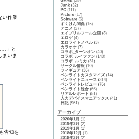
GAME
(39)
Junk
(32)
PC
(111)
Picture
(17)
ない作業
Software
(6)
すくけん関係
(15)
アニメ
(37)
エイプリルフール企画
(8)
エロゲ
(4)
エロライトノベル
(3)
カラオケ
(7)
……」と
コラボ_ターンオン
(40)
しまいま
コラボ_ルイファン
(140)
コラボ_ルミカ
(31)
サークル情報
(10)
フィギュア
(36)
ペンライトカスタマイズ
(14)
ペンライトニュース
(314)
ペンライトレビュー
(76)
ペンライト総合
(66)
リアルレポート
(51)
入力デバイスマニアックス
(41)
日記
(961)
アーカイブ
2020年1月
(1)
2019年3月
(2)
2019年1月
(1)
らも告知を
2018年12月
(1)
2018年3月
(2)