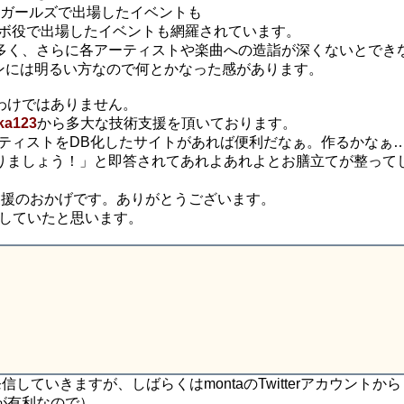
ラガールズで出場したイベントも
ソーダ,コラボ役で出場したイベントも網羅されています。
多く、さらに各アーティストや楽曲への造詣が深くないとでき
ソンには明るい方なので何とかなった感があります。
わけではありません。
ka123
から多大な技術支援を頂いております。
アーティストをDB化したサイトがあれば便利だなぁ。作るかなぁ
りましょう！」と即答されてあれよあれよとお膳立てが整って
支援のおかげです。ありがとうございます。
頓挫していたと思います。
信していきますが、しばらくはmontaのTwitterアカウントか
が有利なので）