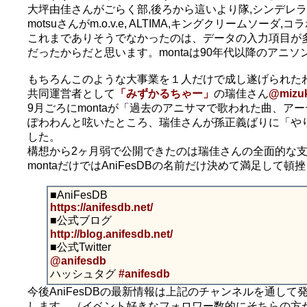
大坪由佳さんがごらく部,後ろから這いより隊,シンデレ
motsuさんがm.o.v.e, ALTIMA,キングクリーム
これまでありそうでなかったのは、データの入力項目が
だったからだと思います。montaは90年代以降のアニ
もちろんこのような大事業を１人だけで成し遂げられた
共同運営者として
「みずかるちゃー」
の瑞佳さん
@mizu
9月ごろにmontaが「過去のアニサマで歌われた曲、
ぽわわんと呟いたところ、瑞佳さんが孫正義ばりに「や
した。
構想から2ヶ月弱で公開できたのは瑞佳さんの全面的な
montaだけではAniFesDBの名前だけ決めて満足して
■AniFesDB
https://anifesdb.net/
■公式ブログ
http://blog.anifesdb.net/
■公式Twitter
@anifesdb
ハッシュタグ
#anifesdb
今後AniFesDBの最新情報は上記のチャンネルを通して発
します。（イベント好きなフォロワー数的にそちらの方