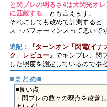
と閃ブレの明るさ4は大閃光オレ
に匹敵する」
とも言えます。
それにしても改めて計測すると
ストパフォーマンスって悪いで
追記：
『ターンオン「閃電(イナ
ク」レビュー』
でキンブレ、閃
した照度を測定しているので参
■まとめ■
■良い点
・閃ブレの数々の弱点を改善し
キレイ)