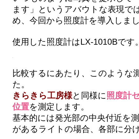
ます」というアバウトな表現で
め、今回から照度計を導入しま
使用した照度計はLX-1010Bです
比較するにあたり、このような
た。
きらきら工房様
と同様に
照度計セ
位置
を測定します。
基本的には発光部の中央付近を
があるライトの場合、各部に分