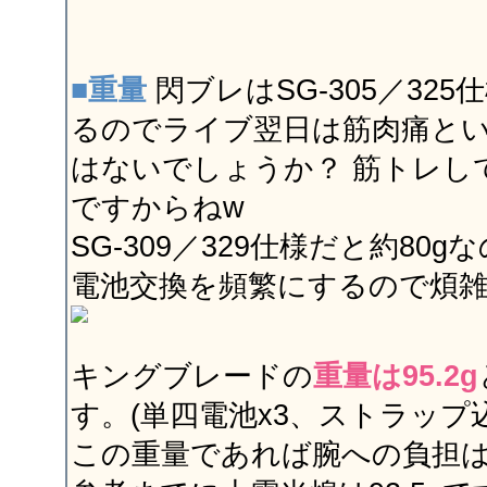
■重量
閃ブレはSG-305／325
るのでライブ翌日は筋肉痛と
はないでしょうか？ 筋トレし
ですからねw
SG-309／329仕様だと約80
電池交換を頻繁にするので煩
キングブレードの
重量は95.2g
す。(単四電池x3、ストラップ
この重量であれば腕への負担