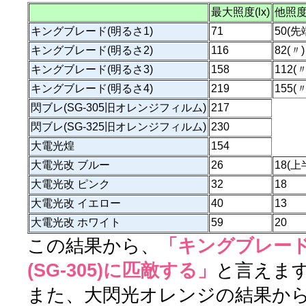
最大照度(lx)
他照
キングブレード(明るさ1)
71
50(
キングブレード(明るさ2)
116
82(〃)
キングブレード(明るさ3)
158
112(〃
キングブレード(明るさ4)
219
155(〃
閃ブレ(SG-305旧オレンジフィルム)
217
閃ブレ(SG-325旧オレンジフィルム)
230
大電光煌
154
大電光改 ブルー
26
18(上
大電光改 ピンク
32
18
大電光改 イエロー
40
13
大電光改 ホワイト
59
20
この結果から、
「キングブレー
(SG-305)に匹敵する」
と言えま
また、大閃光オレンジの結果か