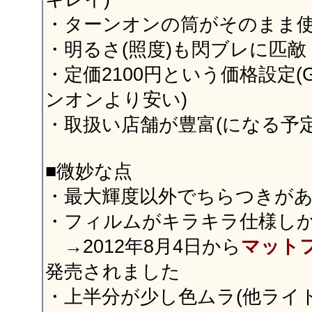
・ターンオンの筒がそのまま
・明るさ(照度)も閃ブレに匹敵
・定価2100円という価格設定(G
ンオンより安い)
・取扱い店舗が豊富(になる予定
■微妙な点
・最大輝度以外でちらつきが
・フィルムがキラキラ仕様し
→2012年8月4日から
マット
発売されました
・上半分が少し色ムラ(他ライ