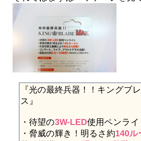
『光の最終兵器！！キングブ
ス』
・待望の
3W-LED
使用ペンライ
・脅威の輝き！明るさ約
140