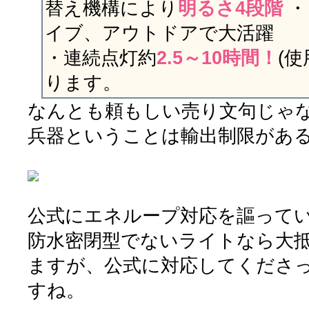
替え機構により
明るさ4段階
・
イブ、アウトドアで大活躍
・連続点灯約
2.5～10時間！
(
ります。
なんとも頼もしい売り文句じゃない
兵器ということは輸出制限があ
公式にエネループ対応を謳って
防水密閉型でないライトなら大抵N
ますが、公式に対応してくださ
すね。