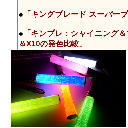
●
「キングブレード スーパー
●
「キンブレ：シャイニング＆
＆X10の発色比較」