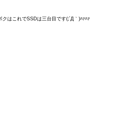
これでSSDは三台目です(;´Д｀)ﾊｧﾊｧ