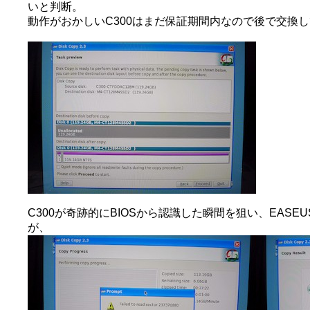
いと判断。
動作がおかしいC300はまだ保証期間内なので後で交換
C300が奇跡的にBIOSから認識した瞬間を狙い、EASEUS 
が、