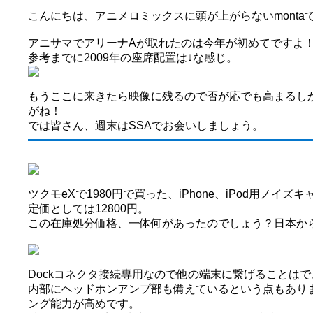
こんにちは、アニメロミックスに頭が上がらないmonta
アニサマでアリーナAが取れたのは今年が初めてですよ
参考までに2009年の座席配置は↓な感じ。
もうここに来きたら映像に残るので否が応でも高まるし
がね！
では皆さん、週末はSSAでお会いしましょう。
ツクモeXで1980円で買った、iPhone、iPod用ノイ
定価としては12800円。
この在庫処分価格、一体何があったのでしょう？日本か
Dockコネクタ接続専用なので他の端末に繋げることは
内部にヘッドホンアンプ部も備えているという点もありま
ング能力が高めです。