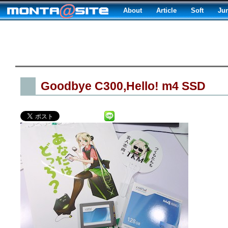
About
Article
Soft
Ju
Goodbye C300,Hello! m4 SSD