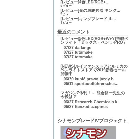
[レビュー]4色LED(RGB+...
9ビュー
[レビュー]光の最終兵器 キング...
9ビュー
[レビュー]キングブレード iL...
9ビュー
最近のコメント
[レビュー]5色LED(RGB+W+Y)搭載ペ
ンライト「ミックス・ペンラ-PRO」
07/27
daifangs
07/27
tutumake
07/27
totomake
[NEWS]ルイファンストアとルミカの
ペンライトストアで2019新春セール
開催中
06/30
kupić prawo jazdy b
06/11
sportbootführerschei...
マガジンZ休刊！～ 熊倉裕一先生の
今後は？
06/27
Research Chemicals k...
06/27
Benzodiazepines
シナモンブレードIVプロジェクト