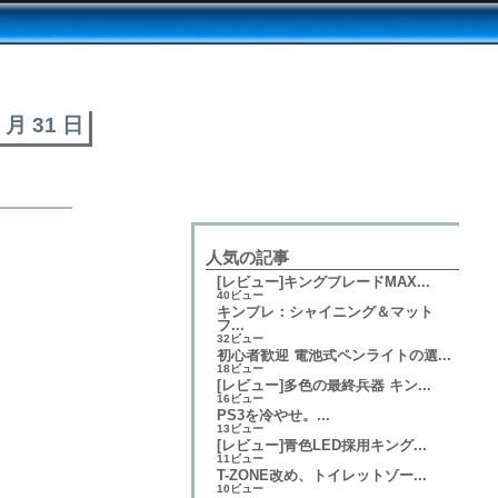
8 月 31 日
人気の記事
[レビュー]キングブレードMAX...
40ビュー
キンブレ：シャイニング＆マット
フ...
32ビュー
初心者歓迎 電池式ペンライトの選...
18ビュー
[レビュー]多色の最終兵器 キン...
16ビュー
PS3を冷やせ。...
13ビュー
[レビュー]青色LED採用キング...
11ビュー
T-ZONE改め、トイレットゾー...
10ビュー