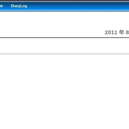
nk
DiaryLog
2011 年 