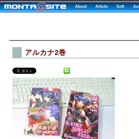
About
Article
Soft
Ju
アルカナ2巻