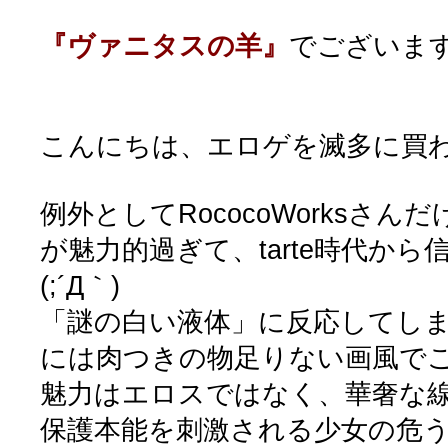
『ヴァニタスの羊』
でございま
こんにちは、エロゲを滅多に買わな
例外としてRococoWorksさ
が魅力的過ぎて、tarte時代か
(;´Д｀)
「謎の白い液体」に反応してし
には肉つきの物足りない画風で
魅力はエロスではなく、華奢な
保護本能を刺激される少女の危