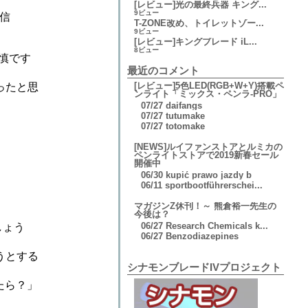
[レビュー]光の最終兵器 キング...
9ビュー
発信
T-ZONE改め、トイレットゾー...
9ビュー
[レビュー]キングブレード iL...
8ビュー
慎です
最近のコメント
[レビュー]5色LED(RGB+W+Y)搭載ペ
ったと思
ンライト「ミックス・ペンラ-PRO」
07/27
daifangs
07/27
tutumake
07/27
totomake
[NEWS]ルイファンストアとルミカの
ペンライトストアで2019新春セール
開催中
06/30
kupić prawo jazdy b
06/11
sportbootführerschei...
マガジンZ休刊！～ 熊倉裕一先生の
今後は？
06/27
Research Chemicals k...
しょう
06/27
Benzodiazepines
うとする
シナモンブレードIVプロジェクト
たら？」