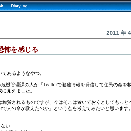
nk
DiaryLog
2011 年 
は恐怖を感じる
いてあるようなやつ。
危機管理課の人が「Twitterで避難情報を発信して住民の命を
構成に見えました。
は称賛されるものですが、今はそこは置いておくとしてもっと
terで人の命が救えたのか」という点を考えてみたいと思います
えない