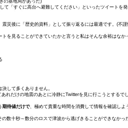
きの基地局があった)
uma)を利用して「すぐに高台へ避難してください」といったツイートを
、震災後に「歴史的資料」として振り返るには最適です。(不謹
ートを見ることができていたかと言うと私はそんな余裕はなか
る
。
は決して多くありません。
あれだけの地震のあとに冷静にTwitterを見に行こうとするで
う
期待値だけで
、極めて貴重な時間を消費して情報を確認しよ
ら？その数十秒～数分のロスで津波から逃げきることができなかっ