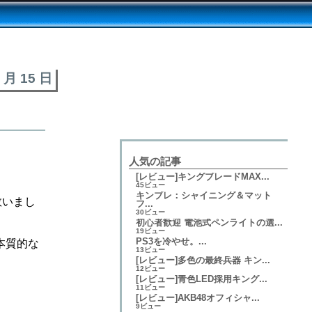
4 月 15 日
人気の記事
[レビュー]キングブレードMAX...
45ビュー
キンブレ：シャイニング＆マット
救いまし
フ...
30ビュー
初心者歓迎 電池式ペンライトの選...
19ビュー
PS3を冷やせ。...
本質的な
13ビュー
。
[レビュー]多色の最終兵器 キン...
12ビュー
[レビュー]青色LED採用キング...
11ビュー
[レビュー]AKB48オフィシャ...
9ビュー