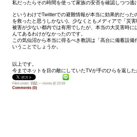
私だったらその時間を使って家族の安否を確認しつつ逃
というわけでTwitterでの避難情報が本当に効果的だ
を救ったと思うしかない)、少なくともメディアで「災害時
被害が少ない都内では有用でしたが、本当の大災害時に
んてあるわけがなかったのです。
この気仙沼から本当に得るべき教訓は「高台に備蓄設備
いうことでしょうか。
以上です。
今までネットを目の敵にしていたTVが手のひらを返したか
Filed under:
日記
— monta @ 23:59
Comments (0)