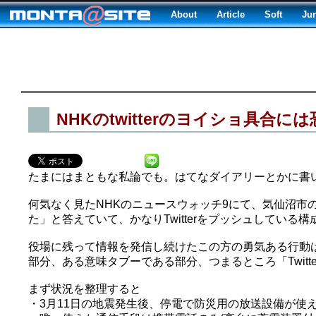
About
Article
Soft
Ju
NHKのtwitterのヨイショ具合に
たまにはまともな私論でも。はてなダイアリーとかに書
何気なく見たNHKのニュースウォッチ9にて、気仙沼市の
た」と答えていて、かなりTwitterをプッシュしている
役場に残って情報を発信し続けたこの方の勇気ある行動
部分、ある意味タブーである部分、つまるところ「Twit
まず状況を整理すると
・3月11日の地震発生後、停電で防災用の放送設備が使