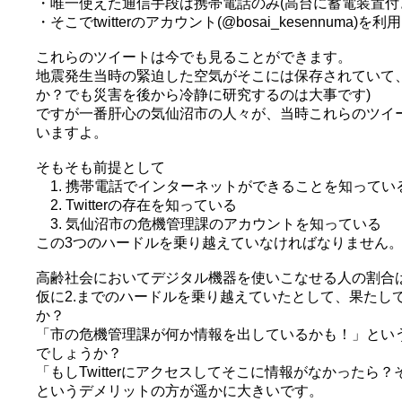
・唯一使えた通信手段は携帯電話のみ(高台に蓄電装置付
・そこでtwitterのアカウント(@bosai_kesenn
これらのツイートは今でも見ることができます。
地震発生当時の緊迫した空気がそこには保存されていて
か？でも災害を後から冷静に研究するのは大事です)
ですが一番肝心の気仙沼市の人々が、当時これらのツイ
いますよ。
そもそも前提として
1. 携帯電話でインターネットができることを知ってい
2. Twitterの存在を知っている
3. 気仙沼市の危機管理課のアカウントを知っている
この3つのハードルを乗り越えていなければなりません
高齢社会においてデジタル機器を使いこなせる人の割合
仮に2.までのハードルを乗り越えていたとして、果たして
か？
「市の危機管理課が何か情報を出しているかも！」とい
でしょうか？
「もしTwitterにアクセスしてそこに情報がなかった
というデメリットの方が遥かに大きいです。