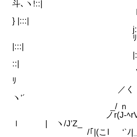
斗､ヽ!::|
l:|:::l { (:
} |:::|
j:|:::l ¨ ＿
ﾘ::::| u
|:::|
|::l:::l
::|
Vﾍ:|＞,､.二二´
ﾘ
／く ＼ l/
ヽ’´
_/ ｎ ヽr―＜
ノr(J-ﾍrV
ｌ | ヽ/J’Z_
/｢|(こl ‘`ﾉ|＿＿〉