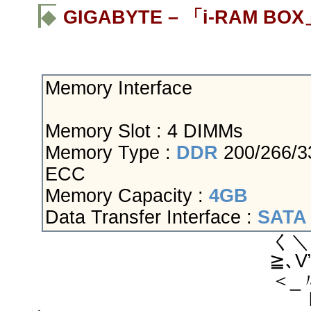
◆
GIGABYTE – 「i-RAM BOX
Memory Interface
Memory Slot : 4 DIMMs
Memory Type :
DDR
200/266/3
ECC
Memory Capacity :
4GB
Data Transfer Interface :
SATA 
く＼ ム -―‐
≧､V”::/´::::::/::
＜_〃::/:/::／i:::
l:|:::|/ﾚ＞