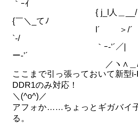
｀ｰｲ
{ j_l人＿__/ /
{￣＼_てﾉ
l´ ＞/´ ＼__
`‐/
｀ｰ‐’´／| / 
ー‐’´
／ヽ∧＿/ │ 
ここまで引っ張っておいて新型i-
DDR1のみ対応！
＼(^o^)／
アフォか……ちょっとギガバイ
る。