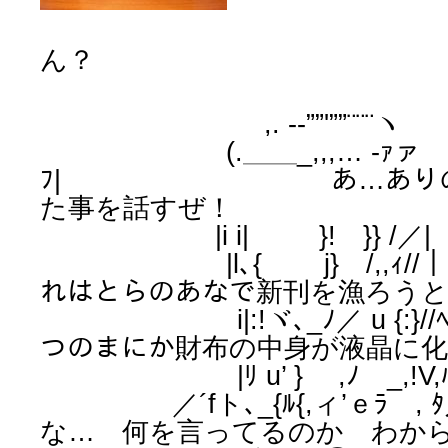
ん？
,. -‐””'””¨¨¨ヽ
(.＿＿_,,,… -ｧァ
ﾌ| あ…ありのまま
た事を話すぜ！
|i i| }! }} /／|
|l､{ j} /,,
れはとらのあなで新刊を漁ろう
i|:!ヾ､_ﾉ／ u 
つのまにか財布の中身が液晶に
|ﾘ u’ } ,ﾉ _,!V,ﾊ 
／´fト､_{ﾙ{,ィ
な… 何を言ってるのか わか