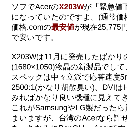
ソフでAcerの
X203W
が「緊急値下
になっていたのですよ。(通常価格は
価格.comの
最安値
が現在25,7
で安いです。
X203Wは11月に発売したばかりの
(1680×1050)液晶の新製品で
スペックは中々立派で応答速度5
2500:1(かなり胡散臭い)、DVI
みればかなり良い機種に見えて
これがSamsungやLG製だっ
まいますが、台湾のAcerなら許