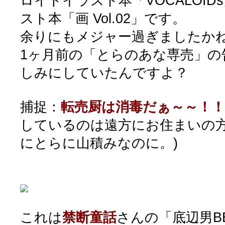
ロイドイラスト本「VOCALOI
スト本「画 Vol.02」です。
余りにもメジャー過ぎましたか
1ヶ月前の「とらのあな専売」の
しみにしていたんですよ？
捕捉：
転売厨は消毒だぁ～～！！
しているのは遠方にお住まいの
にとらに山積みなのに。)
これは
禁断童話
さんの「底辺男B