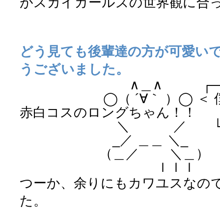
がスカイガールズの世界観に合
どう見ても後輩達の方が可愛い
うございました。
∧＿∧ ┌──────
◯（ ´∀｀ ）◯ ＜ 僕
赤白コスのロングちゃん！！
＼ ／ └─────
_／ ＿＿ ＼_
（＿／ ＼＿）
ｌｌｌ
つーか、余りにもカワユスなの
た。