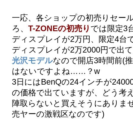
一応、各ショップの初売りセー
ろ、
T-ZONEの初売り
では限定3
ディスプレイが2万円、限定4台
ディスプレイが2万2000円で出
光沢モデル
なので開店3時間前(
はないですよね……？w
3日にはBenQの24インチが24
の価格で出ていますが、どう考
陣取らないと買えそうにありませ
売ヤーの激戦区なのです)