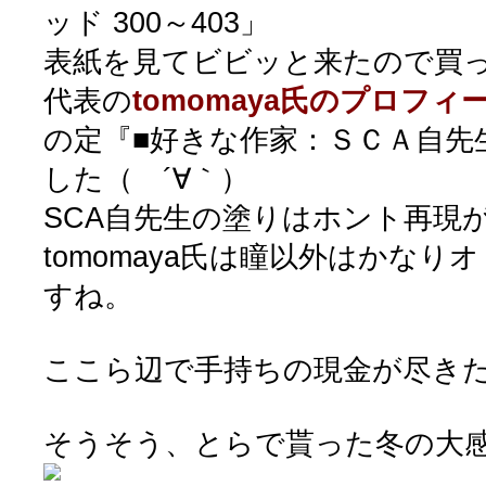
ッド 300～403」
表紙を見てビビッと来たので買
代表の
tomomaya氏のプロフィ
の定『■好きな作家：ＳＣＡ自先
した（ ´∀｀）
SCA自先生の塗りはホント再現
tomomaya氏は瞳以外はかな
すね。
ここら辺で手持ちの現金が尽きたので
そうそう、とらで貰った冬の大