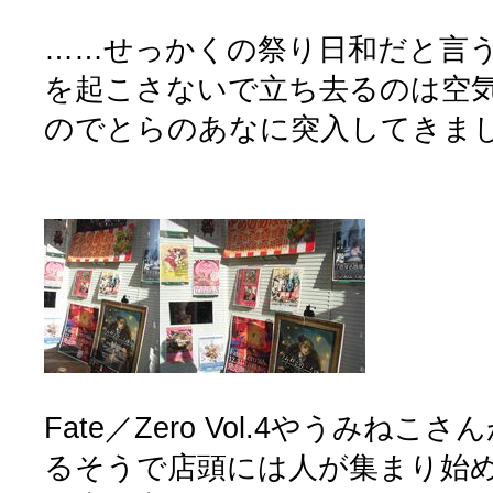
……せっかくの祭り日和だと言
を起こさないで立ち去るのは空
のでとらのあなに突入してきました
Fate／Zero Vol.4やうみね
るそうで店頭には人が集まり始