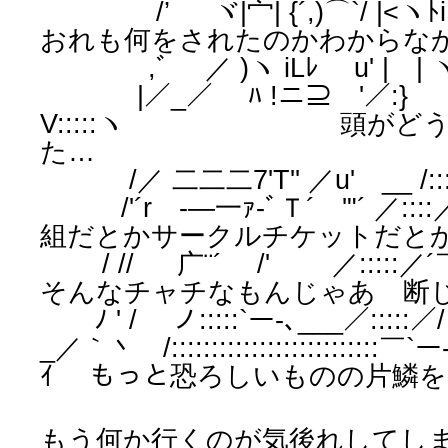
/’ ヾ|宀| {´,)⌒
おれも何をされたのかわからな
,ﾞ ／ )ヽ iLﾚ u' | | 
|／_／ ﾊ !ニ⊇ '／:}
V:::::ヽ 頭がどう
た…
/／ 二二二7'T'' ／u' __ /::::
/'´r -―一ｧ‐ﾞＴ´ '"´ ／
組だとかサークルチケットだと
/ // 广¨´ /' ／:::
そんなチャチなもんじゃあ 断
ﾉ ' / ノ:::::`ー-､___／
_／｀丶 /:::::::::::::::::::::
ｲ もっと恐ろしいものの片鱗
もう何か行くのが気後れしてし