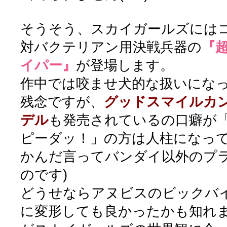
そうそう、スカイガールズには
対バクテリアン用決戦兵器の
『
イパー』
が登場します。
作中では咬ませ犬的な扱いにな
残念ですが、
グッドスマイルカ
デル
も発売されているの口癖が
ピーダッ！」の方は人柱になって
かんだ言ってバンダイ以外のプ
のです)
どうせならアヌビスのビックバ
に変形しても良かったかも知れ