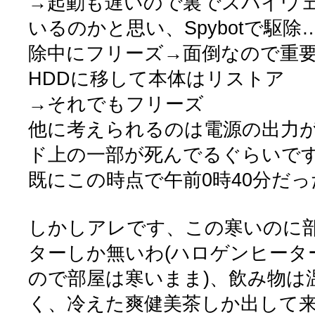
→起動も遅いので裏でスパイウ
いるのかと思い、Spybotで駆
除中にフリーズ→面倒なので重
HDDに移して本体はリストア
→それでもフリーズ
他に考えられるのは電源の出力
ド上の一部が死んでるぐらいで
既にこの時点で午前0時40分だ
しかしアレです、この寒いのに
ターしか無いわ(ハロゲンヒータ
ので部屋は寒いまま)、飲み物は
く、冷えた爽健美茶しか出して