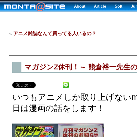
About
Article
Soft
Ju
«
アニメ雑誌なんて買ってる人いるの？
マガジンZ休刊！～ 熊倉裕一先生
いつもアニメしか取り上げないmon
日は漫画の話をします！