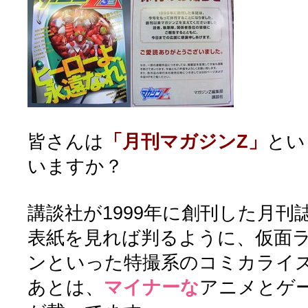
皆さんは
「月刊マガジンZ」
とい
いますか？
講談社が1999年に創刊した月刊
表紙を見れば判るように、仮面
ンといった特撮系のコミカライ
あとは、
マイナーな
アニメとゲ