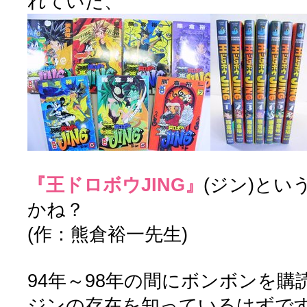
れていた、
『王ドロボウJING』
(ジン)と
かね？
(作：熊倉裕一先生)
94年～98年の間にボンボンを
ジンの存在を知っているはずで