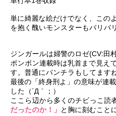
単行本1巻収録
単に綺麗な絵だけでなく、この
を抱く醜いモンスターもバリバ
ジンガールは婦警のロゼ(CV:田
ボンボン連載時は乳首まで見え
す。普通にパンチラもしてます
最後の「終身刑よ」の意味が連
した（´Д｀；）
ここら辺から多くのチビっこ読
だったのか！」
と胸に刻むこと