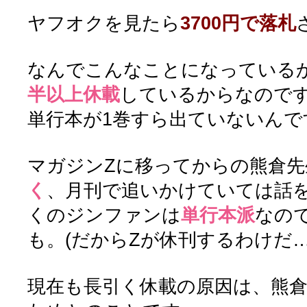
ヤフオクを見たら
3700円で落札
なんでこんなことになっている
半以上休載
しているからなので
単行本が1巻すら出ていないんで
マガジンZに移ってからの熊倉先
く
、月刊で追いかけていては話
くのジンファンは
単行本派
なので
も。(だからZが休刊するわけだ…
現在も長引く休載の原因は、熊