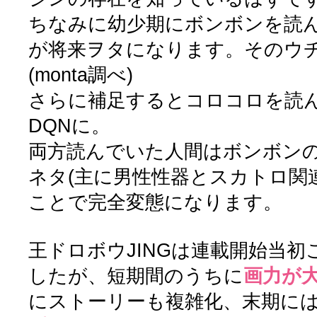
ちなみに幼少期にボンボンを読ん
が将来ヲタになります。そのウ
(monta調べ)
さらに補足するとコロコロを読
DQNに。
両方読んでいた人間はボンボン
ネタ(主に男性性器とスカトロ関
ことで完全変態になります。
王ドロボウJINGは連載開始当
したが、短期間のうちに
画力が
にストーリーも複雑化、末期に