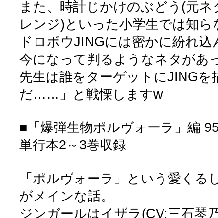
また、時計じかけのぶどう(元ネ
レンジ)といった小学生では知ら
ドロボウJINGには密かに紛れ込ん
今になって判るようなネタがあ
先生は誰をターゲットにJING
だ……」と戦慄しますw
■「爆弾生物ポルヴォーラ」編 95
単行本2～3巻収録
「ポルヴォーラ」という愛くるし
がメインな話。
ジンガールはイザラ(CV:三石琴