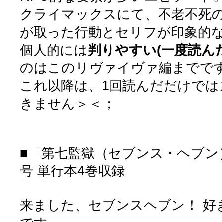
クライマックスにて、不老不死
が取った行動とセリフが印象的
個人的には
判りやすい(一度読ん
のはこのリヴァイヴァ編までで
これ以降は、1回読んだだけでは
きません＞＜；
■「第七監獄（セブンス・ヘブン）
号 単行本4巻収録
来ました、セブンスヘブン！ 好