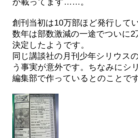
が載ってます……。
創刊当初は10万部ほど発行して
数年は部数激減の一途でついに2
決定したようです。
同じ講談社の月刊少年シリウス
う事実が意外です。ちなみにシ
編集部で作っているとのことで