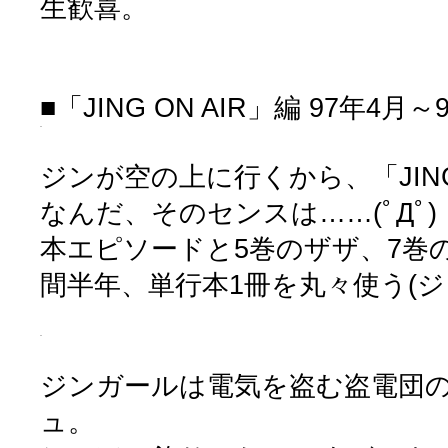
生歓喜。
■「JING ON AIR」編 97年4
ジンが空の上に行くから、「JING 
なんだ、そのセンスは……(ﾟДﾟ)
本エピソードと5巻のザザ、7巻
間半年、単行本1冊を丸々使う(ジ
ジンガールは電気を盗む盗電団
ュ。