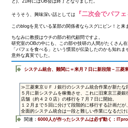
と)、21時にはOB会は終了となりました。
『二次会でパフェ
そうそう、興味深い話としては
このblogを見ている某部の関係者ならスグにピン！と来
ちなみに教授はウチの部の初代顧問ですよ。
研究室のOBの中にも、この部や技研の人間がたくさん在
「パフェを食べる」という慣習が伝染したのかも知れませ
意外な真実でした。
◆
システム統合、難関に＝来月７日に新段階－三菱
≫三菱東京ＵＦＪ銀行のシステム統合作業が新たな
５月に新システムを稼働させ、これに旧東京三菱銀
店舗（約４２０店）の移行を７月７日に開始。
１２月まで５回に分けて段階的に移行する計画だが
全面的システム統合は一段と難しい作業になるだけ
◆
関連：
6000人が作ったシステムは必ず動く：ITpro