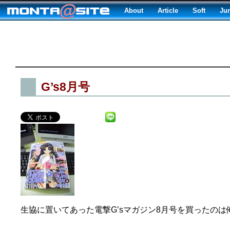
About
Article
Soft
Ju
G’s8月号
生協に置いてあった電撃G’sマガジン8月号を買ったのは