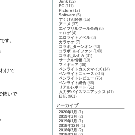
Junk
(32)
PC
(111)
Picture
(17)
Software
(6)
すくけん関係
(15)
アニメ
(37)
エイプリルフール企画
(8)
エロゲ
(4)
エロライトノベル
(3)
縮です。
カラオケ
(7)
コラボ_ターンオン
(40)
コラボ_ルイファン
(140)
？
コラボ_ルミカ
(31)
サークル情報
(10)
フィギュア
(36)
ペンライトカスタマイズ
(14)
たわけで
ペンライトニュース
(314)
ペンライトレビュー
(76)
ペンライト総合
(66)
リアルレポート
(51)
入力デバイスマニアックス
(41)
で怖いで
日記
(961)
アーカイブ
2020年1月
(1)
2019年3月
(2)
。
2019年1月
(1)
2018年12月
(1)
2018年3月
(2)
2018年1月
(2)