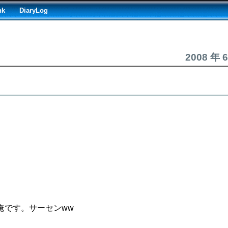
nk
DiaryLog
2008 年 
俺です。サーセンww