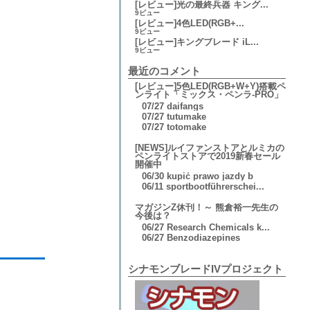
[レビュー]光の最終兵器 キング...
9ビュー
[レビュー]4色LED(RGB+...
9ビュー
[レビュー]キングブレード iL...
9ビュー
最近のコメント
[レビュー]5色LED(RGB+W+Y)搭載ペ
ンライト「ミックス・ペンラ-PRO」
07/27
daifangs
07/27
tutumake
07/27
totomake
[NEWS]ルイファンストアとルミカの
ペンライトストアで2019新春セール
開催中
06/30
kupić prawo jazdy b
06/11
sportbootführerschei...
マガジンZ休刊！～ 熊倉裕一先生の
今後は？
06/27
Research Chemicals k...
06/27
Benzodiazepines
シナモンブレードIVプロジェクト