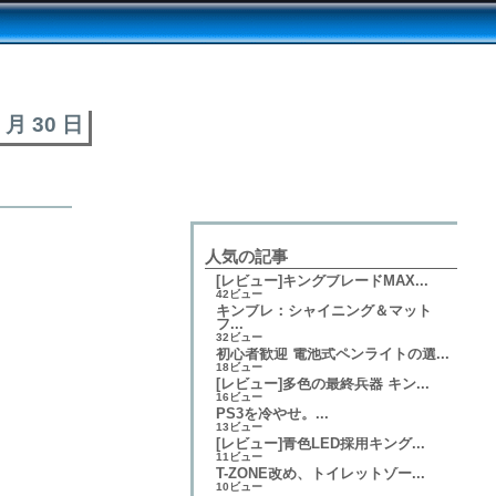
6 月 30 日
人気の記事
[レビュー]キングブレードMAX...
42ビュー
キンブレ：シャイニング＆マット
フ...
32ビュー
初心者歓迎 電池式ペンライトの選...
18ビュー
[レビュー]多色の最終兵器 キン...
16ビュー
PS3を冷やせ。...
13ビュー
[レビュー]青色LED採用キング...
11ビュー
T-ZONE改め、トイレットゾー...
10ビュー