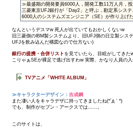
≫最盛期の開発要員6000人，開発工数11万人月，投
三菱東京UFJ銀行が「Day2」と呼ぶ，勘定系シス
6000人のシステムズエンジニア（SE）が作り上げ
なんというデスマw 死人が出ていてもおかしくないw
旧三菱側のIBM製システムより、旧UFJ側の日立製シス
UFJを飲み込んだ構図なので仕方ない)
銀行の提携・合併リスト
を見ていたら、目眩がしてきた
こりゃぁSEが裸足で逃げ出すわw 実際、かなり人員の
◆
TVアニメ「WHITE ALBUM」
≫キャラクターデザイン：
吉成鋼
また凄い人をキャラデザに持ってきましたね(*´д｀*)
でも、制作がセブン・アークスでは……。
このサイトは、