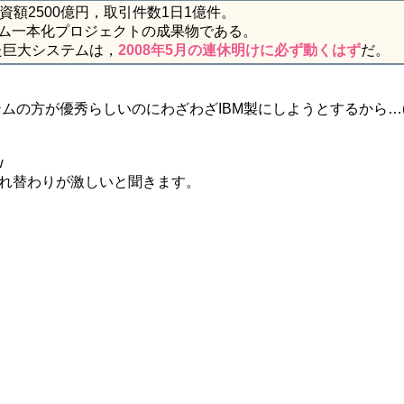
資額2500億円，取引件数1日1億件。
テム一本化プロジェクトの成果物である。
た巨大システムは，
2008年5月の連休明けに必ず動くはず
だ。
テムの方が優秀らしいのにわざわざIBM製にしようとするから…
w
入れ替わりが激しいと聞きます。