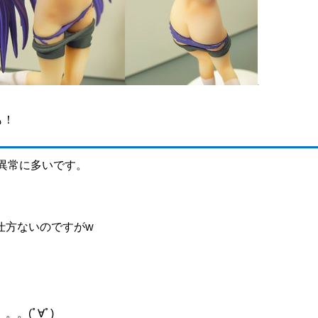
も！
異常に多いです。
仕方ないのですがw
。(ﾟ∀ﾟ)