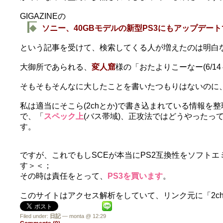
GIGAZINEの
◆
ソニー、40GBモデルの新型PS3にもアップデート
という記事を受けて、検索してくる人が増えたのは明白
大御所であられる、
変人窟
様の「おたよりこーなー(6/1
そもそもそんなに大したことを書いたつもりはないのに
私は適当にそこら(2chとか)で書き込まれている情報を
で、「
スペック上
(バス帯域)、正攻法ではどうやったっ
す。
ですが、これでもしSCEが本当にPS2互換性をソフト
す＞＜；
その時は責任をとって、
PS3を買います
。
このサイトはアクセス解析をしていて、リンク元に「2ch
Filed under:
日記
— monta @ 12:29