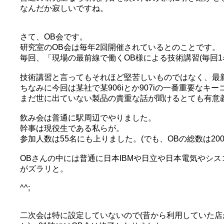
なんだか寂しいですね。
さて、OB会です。
研究室のOB会は毎年2回開催されているとのことです。
毎回、「現場の最前線で働くOB様による技術講習(毎回
技術講習と言ってもそれほど堅苦しいものではなく、最
ちなみに今回は某社で某906iとか907iの一番重要な
まだ世に出ていない製品の貴重な話が聞けるとても有意
飲み会は普通に駅周辺でやりました。
幹事は現役生である私らが。
参加人数は55名にも上りました。(でも、OBの総数は2
OBさんの中には普通に日本IBMや日立や日本電気やシ
がズラリと。
^^;
二次会は特に設定していないので(昔から利用していた