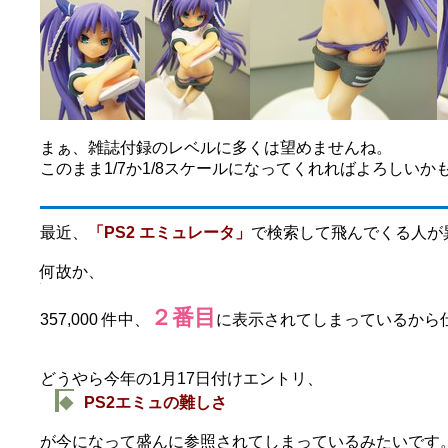
まぁ、雑誌付録のレベルに多くは望めませんね。
このまま1/7か1/8スケールになってくれればよろしいか
最近、
「PS2 エミュレータ」
で検索して飛んでくる人が
何故か、
２番目
357,000 件中、
に表示されてしまっているから
どうやら今年の1月17日付けエントリ、
◆
PS2エミュの難しさ
が今になって盛んに参照されてしまっているみたいです。。