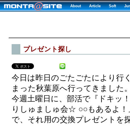
About
Article
Soft
Ju
プレゼント探し
今日は昨日のごたごたにより行
まった秋葉原へ行ってきました
今週土曜日に、部活で『ドキッ
りしゅましゅ会☆ ○○もあるよ
で、それ用の交換プレゼントを