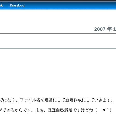
nk
DiaryLog
2007 年 
き』ではなく、ファイル名を連番にして新規作成にしていきます。
できるからです。まぁ、ほぼ自己満足ですけどね（ ´∀｀）