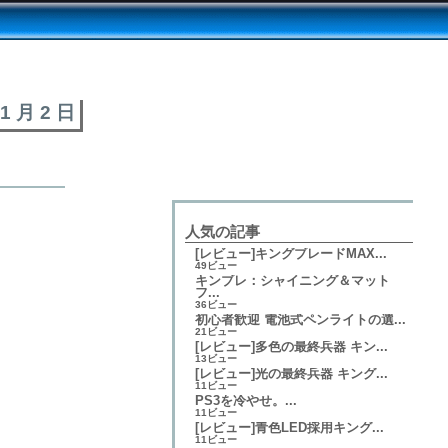
11 月 2 日
人気の記事
[レビュー]キングブレードMAX...
49ビュー
キンブレ：シャイニング＆マット
フ...
36ビュー
初心者歓迎 電池式ペンライトの選...
21ビュー
[レビュー]多色の最終兵器 キン...
13ビュー
[レビュー]光の最終兵器 キング...
11ビュー
PS3を冷やせ。...
11ビュー
[レビュー]青色LED採用キング...
11ビュー