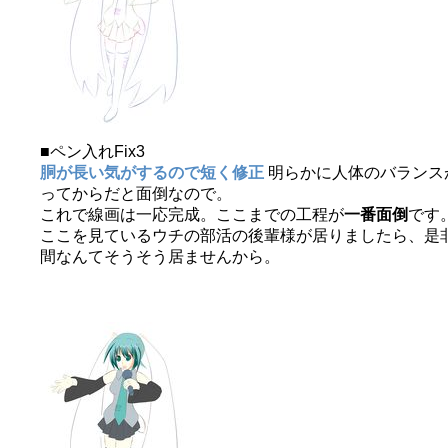
■ペン入れFix3
胴が長い気がするので短く修正
明らかに人体のバランス
ってからだと面倒なので。
これで線画は一応完成。ここまでの工程が
一番面倒
です
ここを見ているウチの部活の後輩様が居りましたら、是
間なんてそうそう居ませんから。