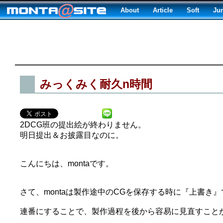
About
Article
Soft
Ju
みっくみく耐久n時間
2DCG班の提出絵が終わりません。
明日提出＆お披露目なのに。
こんにちは、montaです。
さて、montaは製作途中のCGを保存する時に『上書
連番にすることで、製作過程を後から容易に見直すことが