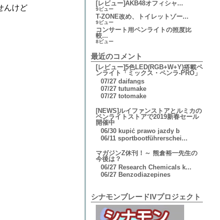
[レビュー]AKB48オフィシャ...
せんけど
9ビュー
T-ZONE改め、トイレットゾー...
9ビュー
コンサート用ペンライトの照度比
較...
8ビュー
最近のコメント
[レビュー]5色LED(RGB+W+Y)搭載ペ
ンライト「ミックス・ペンラ-PRO」
07/27
daifangs
07/27
tutumake
07/27
totomake
[NEWS]ルイファンストアとルミカの
ペンライトストアで2019新春セール
開催中
06/30
kupić prawo jazdy b
06/11
sportbootführerschei...
マガジンZ休刊！～ 熊倉裕一先生の
今後は？
06/27
Research Chemicals k...
06/27
Benzodiazepines
シナモンブレードIVプロジェクト