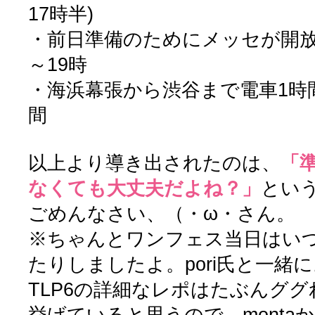
17時半)
・前日準備のためにメッセが開放
～19時
・海浜幕張から渋谷まで電車1時間
間
以上より導き出されたのは、
「
なくても大丈夫だよね？」
とい
ごめんなさい、（・ω・さん。
※ちゃんとワンフェス当日はい
たりしましたよ。pori氏と一緒に
TLP6の詳細なレポはたぶんグ
挙げていると思うので、monta