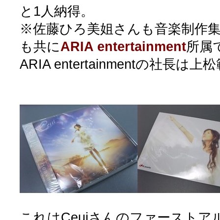
と1人納得。
※佐藤ひろ美姐さんも音楽制作集団Ele
も共に
ARIA entertainment
所属
ARIA entertainmentの社長は
これはCeuiさんのファーストアルバ