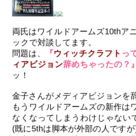
両氏はワイルドアームズ10th
ックで対談してます。
問題は、
『
ウィッチクラフト
っ
ィアビジョン
辞めちゃったの？
ッ！
金子さんがメディアビジョンを
もうワイルドアームズの新作は
なくなってしまうわけじゃない
(既に5thは脚本が外部の人ですが