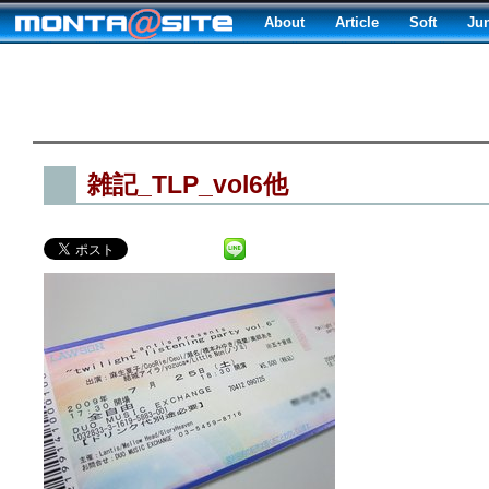
About
Article
Soft
Ju
雑記_TLP_vol6他