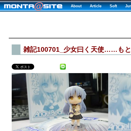
About
Article
Soft
Ju
雑記100701_少女曰く天使……も