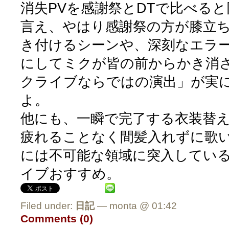
消失PVを感謝祭とDTで比べる
言え、やはり感謝祭の方が膝立
き付けるシーンや、深刻なエラ
にしてミクが皆の前からかき消
クライブならではの演出」が実
よ。
他にも、一瞬で完了する衣装替
疲れることなく間髪入れずに歌
には不可能な領域に突入してい
イブおすすめ。
Filed under:
日記
— monta @ 01:42
Comments (0)