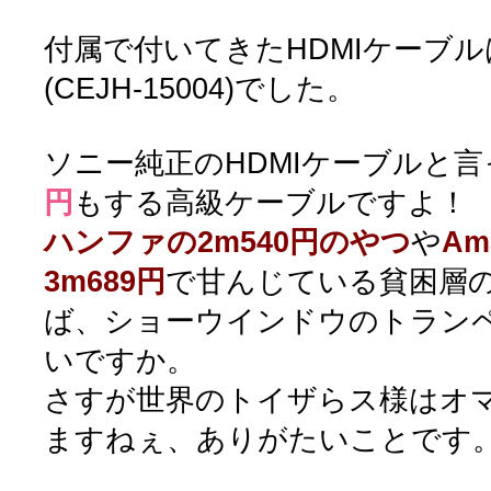
付属で付いてきたHDMIケーブ
(CEJH-15004)でした。
ソニー純正のHDMIケーブルと
円
もする高級ケーブルですよ！
ハンファの2m540円のやつ
や
A
3m689円
で甘んじている貧困層の
ば、ショーウインドウのトラン
いですか。
さすが世界のトイザらス様はオ
ますねぇ、ありがたいことです