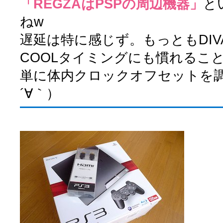
「REGZAはPSPの周辺機器」
と
ねw
遅延は特に感じず。もっともDIVA
COOLタイミングにも慣れるこ
単に体内クロックオフセットを
´∀｀）