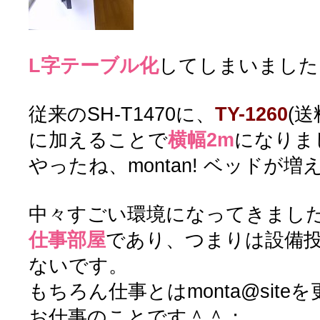
L字テーブル化
してしまいました
従来のSH-T1470に、
TY-1260
(送
に加えることで
横幅2m
になりま
やったね、montan! ベッドが増
中々すごい環境になってきましたが
仕事部屋
であり、つまりは設備
ないです。
もちろん仕事とはmonta@sit
お仕事のことです＾＾；