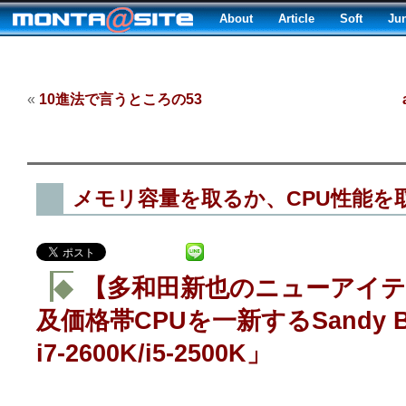
About
Article
Soft
Ju
«
10進法で言うところの53
メモリ容量を取るか、CPU性能を
◆
【多和田新也のニューアイテム診
及価格帯CPUを一新するSandy Br
i7-2600K/i5-2500K」