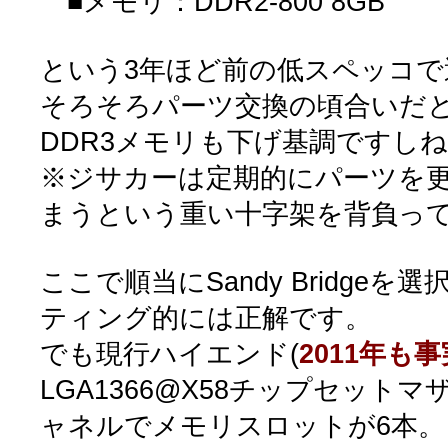
■メモリ：DDR2-800 8GB
という3年ほど前の低スペッコ
そろそろパーツ交換の頃合いだ
DDR3メモリも下げ基調ですし
※ジサカーは定期的にパーツを
まうという重い十字架を背負っ
ここで順当にSandy Bridgeを選
ティング的には正解です。
でも現行ハイエンド(
2011年も
LGA1366@X58チップセット
ャネルでメモリスロットが6本。