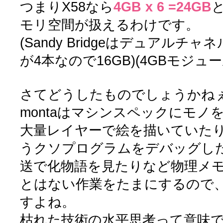
つまりX58なら
4GB x 6 =24GB
モリ空間が扱えるわけです。
(Sandy Bridgeはデュアル
が4本なので16GB)(4GBモジュ
さてどうしたものでしょうかね
montaはマシンスペックにモノ
大量レイヤーで絵を描いていた
うクソプログラムをデバッグし
送で化物語を見たりなど物理メ
とはない作業をたまにするので、
すよね。
枯れた技術の水平思考って意味