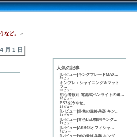
買うなど。
»
 4 月 1 日
人気の記事
[レビュー]キングブレードMAX...
43ビュー
キンブレ：シャイニング＆マット
フ...
30ビュー
初心者歓迎 電池式ペンライトの選...
20ビュー
PS3を冷やせ。...
14ビュー
[レビュー]多色の最終兵器 キン...
11ビュー
[レビュー]青色LED採用キング...
11ビュー
[レビュー]AKB48オフィシャ...
9ビュー
[レビュー]光の最終兵器 キング...