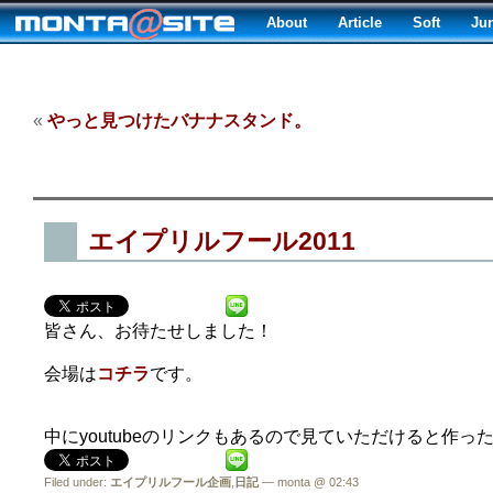
About
Article
Soft
Ju
«
やっと見つけたバナナスタンド。
エイプリルフール2011
皆さん、お待たせしました！
会場は
コチラ
です。
中にyoutubeのリンクもあるので見ていただけると作ったかい
Filed under:
エイプリルフール企画
,
日記
— monta @ 02:43