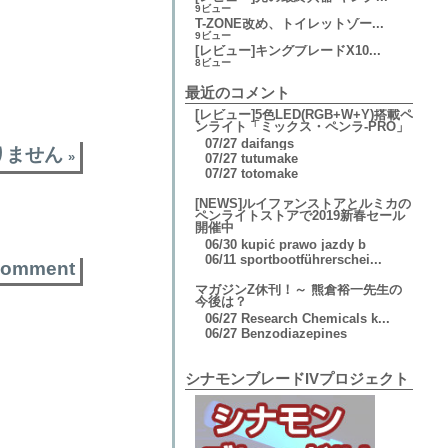
9ビュー
T-ZONE改め、トイレットゾー...
9ビュー
[レビュー]キングブレードX10...
8ビュー
最近のコメント
[レビュー]5色LED(RGB+W+Y)搭載ペ
ンライト「ミックス・ペンラ-PRO」
07/27
daifangs
りません
»
07/27
tutumake
07/27
totomake
[NEWS]ルイファンストアとルミカの
ペンライトストアで2019新春セール
開催中
06/30
kupić prawo jazdy b
06/11
sportbootführerschei...
comment
マガジンZ休刊！～ 熊倉裕一先生の
今後は？
06/27
Research Chemicals k...
06/27
Benzodiazepines
シナモンブレードIVプロジェクト