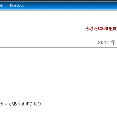
nk
DiaryLog
今さらC300を
2011 年
があります(*´Д`*)