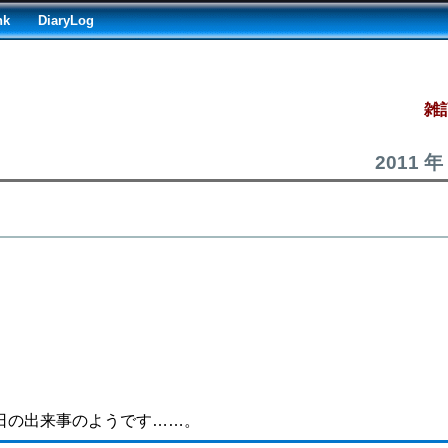
nk
DiaryLog
雑記
2011 年
！
日の出来事のようです……。