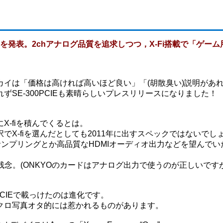
」を発表。2chアナログ品質を追求しつつ，X-Fi搭載で「ゲーム
カイは「価格は高ければ高いほど良い」「(胡散臭い)説明があ
SE-300PCIEも素晴らしいプレスリリースになりました！
-fiを積んでくるとは。
X-fiを選んだとしても2011年に出すスペックではないでし
サンプリングとか高品質なHDMIオーディオ出力などを望んでい
残念。(ONKYOのカードはアナログ出力で使うのが正しいです
CIEで載っけたのは進化です。
クロ写真オタ的には惹かれるものがあります。