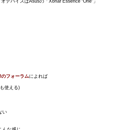
スはAsusの「Xonar Essence “One”」
Up!のフォーラム
によれば
ても使える)
ない
にこんな感じ。