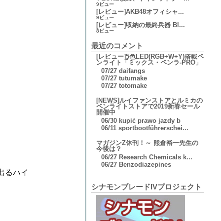
9ビュー
[レビュー]AKB48オフィシャ...
9ビュー
[レビュー]収納の最終兵器 Bl...
8ビュー
最近のコメント
[レビュー]5色LED(RGB+W+Y)搭載ペ
ンライト「ミックス・ペンラ-PRO」
07/27
daifangs
07/27
tutumake
07/27
totomake
[NEWS]ルイファンストアとルミカの
ペンライトストアで2019新春セール
開催中
06/30
kupić prawo jazdy b
06/11
sportbootführerschei...
マガジンZ休刊！～ 熊倉裕一先生の
今後は？
06/27
Research Chemicals k...
06/27
Benzodiazepines
A出るハイ
シナモンブレードIVプロジェクト