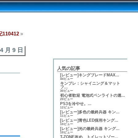
110412
»
 4 月 9 日
人気の記事
[レビュー]キングブレードMAX...
44ビュー
キンブレ：シャイニング＆マット
フ...
30ビュー
初心者歓迎 電池式ペンライトの選...
20ビュー
PS3を冷やせ。...
12ビュー
[レビュー]多色の最終兵器 キン...
11ビュー
[レビュー]青色LED採用キング...
10ビュー
[レビュー]光の最終兵器 キング...
10ビュー
T-ZONE改め、トイレットゾー...