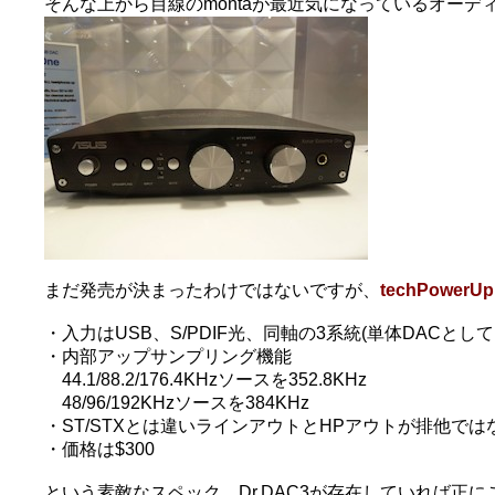
そんな上から目線のmontaが最近気になっているオーディオデバイ
まだ発売が決まったわけではないですが、
techPower
・入力はUSB、S/PDIF光、同軸の3系統(単体DACとし
・内部アップサンプリング機能
44.1/88.2/176.4KHzソースを352.8KHz
48/96/192KHzソースを384KHz
・ST/STXとは違いラインアウトとHPアウトが排他では
・価格は$300
という素敵なスペック。Dr.DAC3が存在していれば正