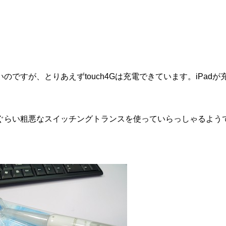
ですが、とりあえずtouch4Gは充電できています。iPadが
ぐらい粗悪なスイッチングトランスを使っていらっしゃるよう