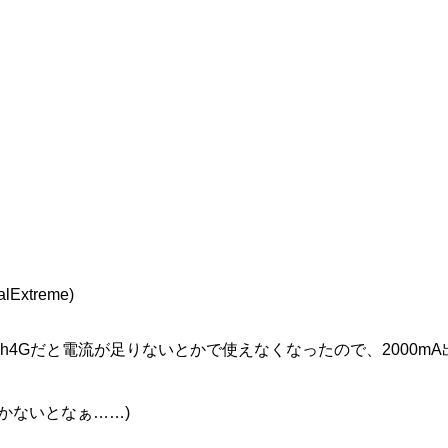
alExtreme)
ouch4Gだと電流が足りないとかで使えなくなったので、2000m
。
かないとなぁ……)