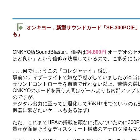
◆
オンキヨー，新型サウンドカード「SE-300PCIE
も」
ONKYO版SoundBlaster。価格は
34,800円
オーデオのセ
ほど良い」という信仰が跋扈しているので、ご多分にもれず
……何でしょうこの「コレジャナイ」感は。
事前のティザーサイトで嫌な予感がしていましたが本当にX
サウンドコントローラを自前で作れない以上、苦情の選択で
ONKYOのボードを買う人間はゲームよりも内部アップ
のですが。
デジタル出力に至っては退化して96KHzまでというのも
機器に繋ぎたいケースもあるはず)
ただ、これまでHPAの搭載を頑なに拒んでいたのに300P
量産が面倒そうなディスクリート構成のアナログ段もマ