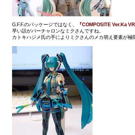
G.F.F.のパッケージではなく、
『COMPOSITE Ver.Ka 
早い話がバーチャロンなミクさんですね。
カトキハジメ氏の手によりミクさんのメカ萌え要素が極