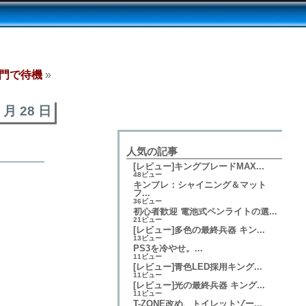
門で待機
»
1 月 28 日
人気の記事
[レビュー]キングブレードMAX...
48ビュー
キンブレ：シャイニング＆マット
フ...
36ビュー
初心者歓迎 電池式ペンライトの選...
21ビュー
[レビュー]多色の最終兵器 キン...
13ビュー
PS3を冷やせ。...
11ビュー
[レビュー]青色LED採用キング...
11ビュー
[レビュー]光の最終兵器 キング...
11ビュー
T-ZONE改め、トイレットゾー...