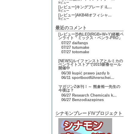
9ビュー
[レビュー]キングブレード iL...
9ビュー
[レビュー]AKB48オフィシャ...
9ビュー
最近のコメント
[レビュー]5色LED(RGB+W+Y)搭載ペ
ンライト「ミックス・ペンラ-PRO」
07/27
daifangs
07/27
tutumake
07/27
totomake
[NEWS]ルイファンストアとルミカの
ペンライトストアで2019新春セール
開催中
06/30
kupić prawo jazdy b
06/11
sportbootführerschei...
マガジンZ休刊！～ 熊倉裕一先生の
今後は？
06/27
Research Chemicals k...
06/27
Benzodiazepines
シナモンブレードIVプロジェクト