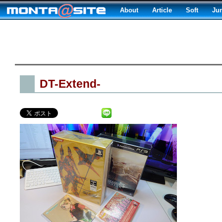
About
Article
Soft
Ju
DT-Extend-