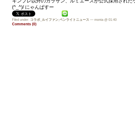
キンブレ以外のカラサン、ルミエースが公式採用された
(^_^)/ にゃんぱすー
Filed under:
コラボ_ルイファン
,
ペンライトニュース
— monta @ 01:40
Comments (0)