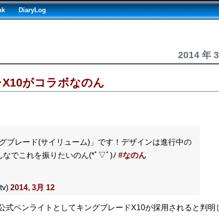
nk
DiaryLog
2014 年 
レX10がコラボなのん
グブレード(サイリューム)」です！デザインは進行中の
でこれを振りたいのん(*ﾟ▽ﾟ)ﾉ
#なのん
v)
2014, 3月 12
公式ペンライトとしてキングブレードX10が採用されると判明