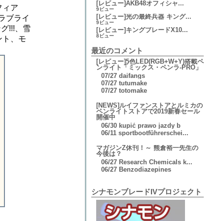
[レビュー]AKB48オフィシャ...
フィア
9ビュー
[レビュー]光の最終兵器 キング...
、ラブライ
9ビュー
グ!!!、雪
[レビュー]キングブレードX10...
8ビュー
ント、モ
最近のコメント
[レビュー]5色LED(RGB+W+Y)搭載ペ
ンライト「ミックス・ペンラ-PRO」
07/27
daifangs
07/27
tutumake
07/27
totomake
[NEWS]ルイファンストアとルミカの
ペンライトストアで2019新春セール
開催中
06/30
kupić prawo jazdy b
06/11
sportbootführerschei...
マガジンZ休刊！～ 熊倉裕一先生の
今後は？
06/27
Research Chemicals k...
06/27
Benzodiazepines
シナモンブレードIVプロジェクト