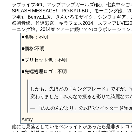
ラブライブ3rd、アップアップガールズ(仮)、七森中☆ごらく部、
SPLASH MESSAGE!、RO-KYU-BU!、モーニ
ブ4th、Berryz工房、きんいろモザイク、シンフォギア、茅原実里X
祭初音鑑、竹達彩奈、キラフェス2014、スフィアLIVE20
ーニング娘。2014春ツアーに続いてのコラボレーション
■名称：不明
■価格:不明
■プリセット色：不明
■先端処理ロゴ：不明
しかも、先ほどの「キングブレード」ですが、
変わりました！みんなで振ると彩りで綺麗なのん(
— 「のんのんびより」公式PRツイッター (@nonn
Array
他にも見落としているペンライトがあったら是非タレコ