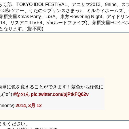
TOKYO IDOL FESTIVAL、アニサマ2013、9nine、ス
ング娘。2013秋ツアー、うたの☆プリンスさまっ♪、ミルキィホームズ
mas Party、LiSA、東方Flowering Night、アイドリン
14、リスアニ!LIVE4、√5(ルートファイブ)、茅原実里FCイベ
となります。(順不同)
簡単に色を変えることができます！紫色から緑色に
^o^)
#なのん
pic.twitter.com/pjPtkFQ62v
ontv)
2014, 3月 12
ミをください。