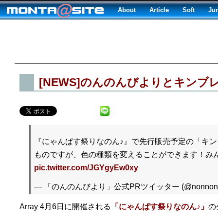
About
Article
Soft
Ju
[NEWS]のんのんびよりとキンブ
『にゃんぱす祭りなのん♪』で先行販売予定の「キン
ものですが、色の種類を変えることができます！みんな
pic.twitter.com/JGYgyEw0xy
— 「のんのんびより」公式PRツイッター (@nonnont
Array 4月6日に開催される
「にゃんぱす祭りなのん♪」
の