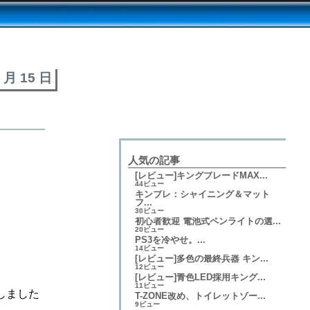
3 月 15 日
人気の記事
[レビュー]キングブレードMAX...
44ビュー
キンブレ：シャイニング＆マット
フ...
30ビュー
初心者歓迎 電池式ペンライトの選...
20ビュー
PS3を冷やせ。...
14ビュー
[レビュー]多色の最終兵器 キン...
12ビュー
[レビュー]青色LED採用キング...
11ビュー
しました
T-ZONE改め、トイレットゾー...
9ビュー