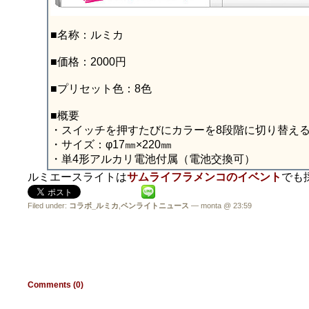
■名称：ルミカ
■価格：2000円
■プリセット色：8色
■概要
・スイッチを押すたびにカラーを8段階に切り替え
・サイズ：φ17㎜×220㎜
・単4形アルカリ電池付属（電池交換可）
ルミエースライトは
サムライフラメンコのイベント
でも
Filed under:
コラボ_ルミカ
,
ペンライトニュース
— monta @ 23:59
Comments (0)