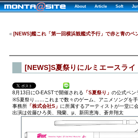
About
Article
Soft
Ju
«
[NEWS]艦これ「第一回横浜観艦式予行」で赤と青のペ
[NEWS]S夏祭りにルミエースラ
8月13日にO-EASTで開催される
「S夏祭り」
の公式ペン
※S夏祭り……これまで数々のゲーム、アニメソングを
事務所
「株式会社S」
に所属するアーティストが一堂に
出演は佐藤ひろ美、飛蘭、μ、新田恵海、蒼井翔太