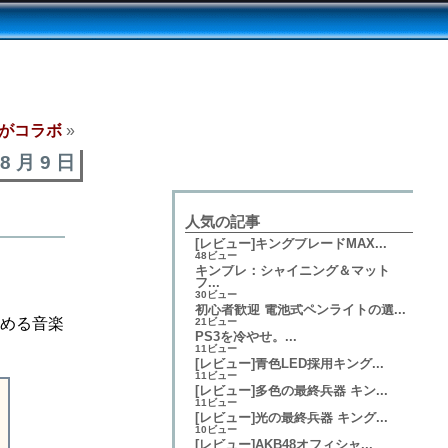
X10がコラボ
»
 8 月 9 日
人気の記事
[レビュー]キングブレードMAX...
48ビュー
キンブレ：シャイニング＆マット
フ...
30ビュー
初心者歓迎 電池式ペンライトの選...
務める音楽
21ビュー
PS3を冷やせ。...
11ビュー
[レビュー]青色LED採用キング...
11ビュー
[レビュー]多色の最終兵器 キン...
11ビュー
[レビュー]光の最終兵器 キング...
10ビュー
[レビュー]AKB48オフィシャ...