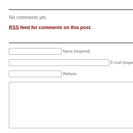
No comments yet.
RSS
feed for comments on this post.
Name (required)
E-mail (requi
Website