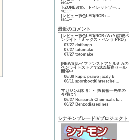
9ビュー
T-ZONE改め、トイレットゾー...
9ビュー
[レビュー]5色LED(RGB+...
8ビュー
最近のコメント
[レビュー]5色LED(RGB+W+Y)搭載ペ
ンライト「ミックス・ペンラ-PRO」
07/27
daifangs
07/27
tutumake
07/27
totomake
[NEWS]ルイファンストアとルミカの
ペンライトストアで2019新春セール
開催中
06/30
kupić prawo jazdy b
06/11
sportbootführerschei...
マガジンZ休刊！～ 熊倉裕一先生の
今後は？
06/27
Research Chemicals k...
06/27
Benzodiazepines
シナモンブレードIVプロジェクト