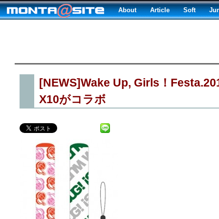
About
Article
Soft
Ju
[NEWS]Wake Up, Girls！Festa.
X10がコラボ