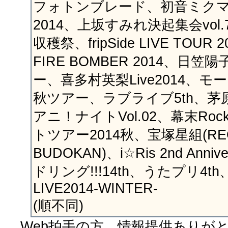
フォトンブレード、初音ミク
2014、上坂すみれ決起集会vol
収穫祭、fripSide LIVE TOU
FIRE BOMBER 2014、日笠
ー、喜多村英梨Live2014、モ
秋ツアー、ラブライブ5th、茅原
アニ！ナイトVol.02、幕末Roc
トツアー2014秋、宝塚星組(REO
BUDOKAN)、i☆Ris 2nd Anniv
ドリング!!!14th、うたプリ4t
LIVE2014-WINTER-
(順不同)
Web拍手の方、情報提供ありが