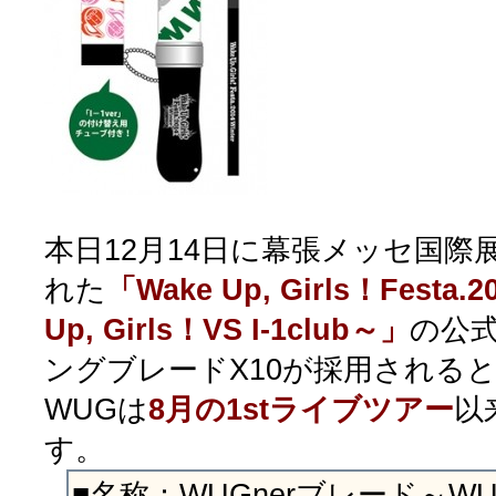
本日12月14日に幕張メッセ国際
れた
「Wake Up, Girls！Festa.2
Up, Girls！VS I-1club～」
の公
ングブレードX10が採用される
WUGは
8月の1stライブツアー
以
す。
■名称：WUGnerブレード～WUG