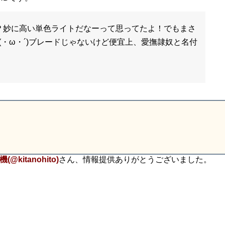
？妙に高い単色ライトだなーって思ってたよ！でもまさ
・ω・´)ブレードじゃないけど便宜上、愛撫隷奴と名付
kitanohito)
さん、情報提供ありがとうございました。