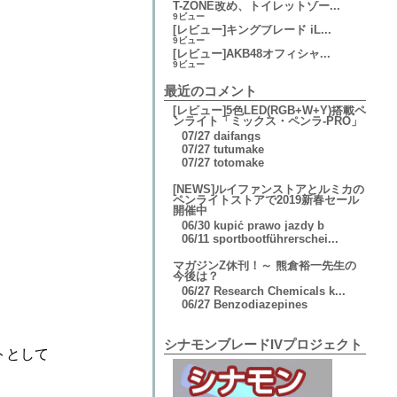
T-ZONE改め、トイレットゾー...
9ビュー
[レビュー]キングブレード iL...
9ビュー
[レビュー]AKB48オフィシャ...
9ビュー
最近のコメント
[レビュー]5色LED(RGB+W+Y)搭載ペ
ンライト「ミックス・ペンラ-PRO」
07/27
daifangs
07/27
tutumake
07/27
totomake
[NEWS]ルイファンストアとルミカの
ペンライトストアで2019新春セール
開催中
06/30
kupić prawo jazdy b
06/11
sportbootführerschei...
マガジンZ休刊！～ 熊倉裕一先生の
今後は？
06/27
Research Chemicals k...
06/27
Benzodiazepines
シナモンブレードIVプロジェクト
トとして