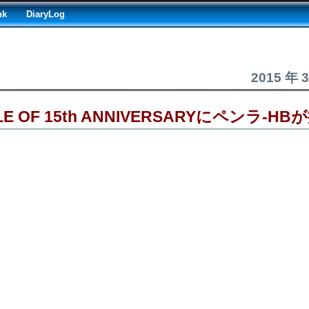
nk
DiaryLog
2015 年 
BLE OF 15th ANNIVERSARYにペンラ-HB