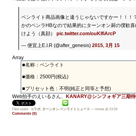
ペンライト商品画像と違うじゃないですかー！！！
かのペンラHBなので結果的にターンオン厨の僕歓喜(
けよう（真顔）
pic.twitter.com/ouKIfiArcP
— 便宜上E.I.R (@after_genesis)
2015, 3月 15
Array
■名称：ペンライト
■価格：2500円(税込)
■プリセット色：不明(純正と同等と予想)
Web拍手のえいるさん、
KANARY@シンフォギア三期待機(@
Filed under:
コラボ_ターンオン
,
ペンライトニュース
— monta @ 23:59
Comments (0)