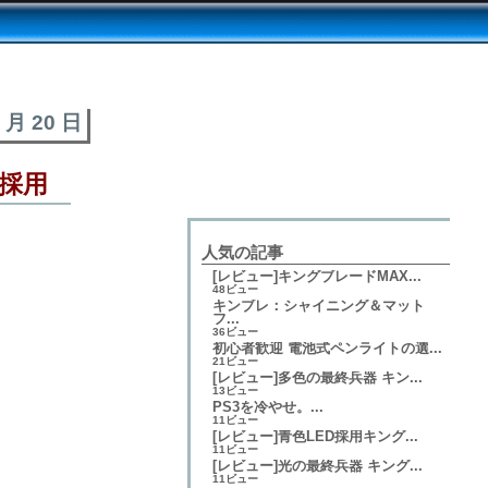
3 月 20 日
が採用
人気の記事
[レビュー]キングブレードMAX...
48ビュー
キンブレ：シャイニング＆マット
フ...
36ビュー
初心者歓迎 電池式ペンライトの選...
21ビュー
[レビュー]多色の最終兵器 キン...
13ビュー
PS3を冷やせ。...
11ビュー
[レビュー]青色LED採用キング...
11ビュー
[レビュー]光の最終兵器 キング...
11ビュー