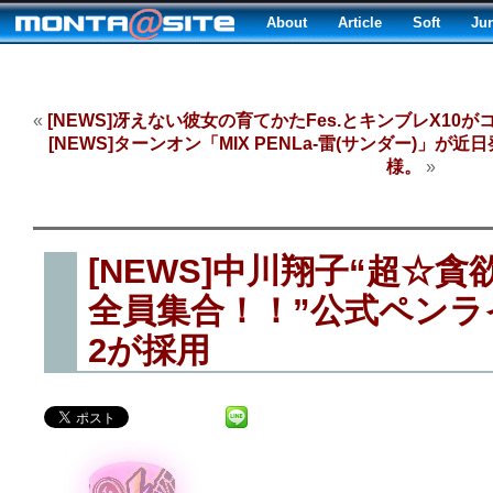
About
Article
Soft
Ju
«
[NEWS]冴えない彼女の育てかたFes.とキンブレX10が
[NEWS]ターンオン「MIX PENLa-雷(サンダー)」が近日
様。
»
[NEWS]中川翔子“超☆貪
全員集合！！”公式ペン
2が採用