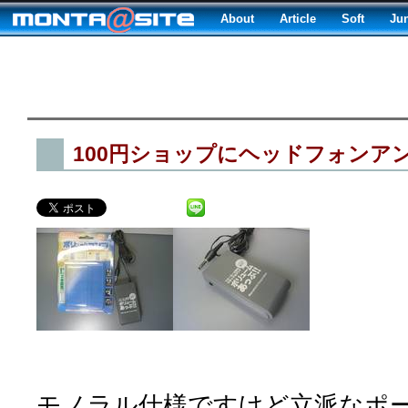
About
Article
Soft
Ju
100円ショップにヘッドフォンア
モノラル仕様ですけど立派なポ