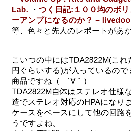
Lab.
・
つく日記:１００均のボ
ーアンプになるのか？ – livedoo
等、色々と先人のレポートがあ
こいつの中にはTDA2822M(こ
円ぐらいする)が入っているので
商品ですね（ ´∀｀）
TDA2822M自体はステレオ仕
造でステレオ対応のHPAになり
ケースをベースにして他の回路
うですよね。