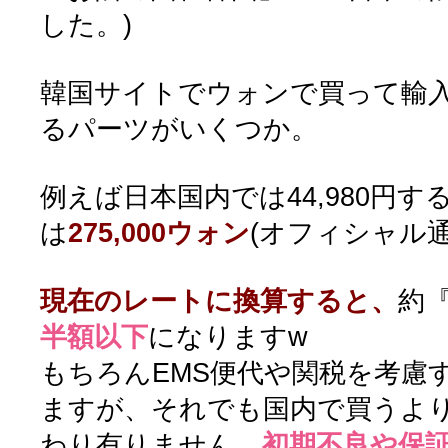
した。)
韓国サイトでウォンで買って輸
るパーツがいくつか。
例えば日本国内では44,980円す
は
275,000ウォン
(オフィシャル
現在のレートに換算すると、
約『
半額以下
になりますw
もちろんEMS便代や関税を考慮
ますが、それでも国内で買うよ
わり有りません。
初期不良や保