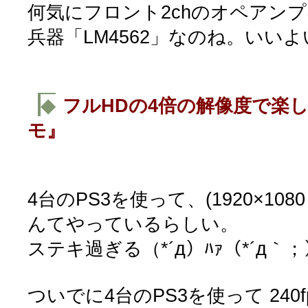
何気にフロント2chのオペアン
兵器「LM4562」なのね。いい
◆
フルHDの4倍の解像度で楽
モ』
4台のPS3を使って、(1920×1080 )x
んてやっているらしい。
ステキ過ぎる（*´д）ﾊｧ（*´д｀
ついでに4台のPS3を使って 240fps