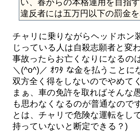
い、春からの本格運用を目指
違反者には五万円以下の罰金を
チャリに乗りながらヘッドホン
じっている人は自殺志願者と変
事故ったらお亡くなりになるの
＼(^o^)／ ｵﾜﾀ な金を払うこ
双方全く得をしないのでやめて
まぁ、車の免許を取ればそんな
も思わなくなるのが普通なのです
とは、チャリで危険な運転をし
持っていないと断定できる？)