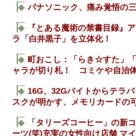
◆
パナソニック、痛み覚悟の
◆
『とある魔術の禁書目録』ア
ラ「白井黒子」を立体化！
◆
町おこし：「らき☆すた」「戦
ャラが切り札！ コミケや自治
◆
16G、32Gバイトからテラ
スクが明かす、メモリカードの
◆
「タリーズコーヒー」の新
ーツ(笑)充実の女性向け店舗 マ