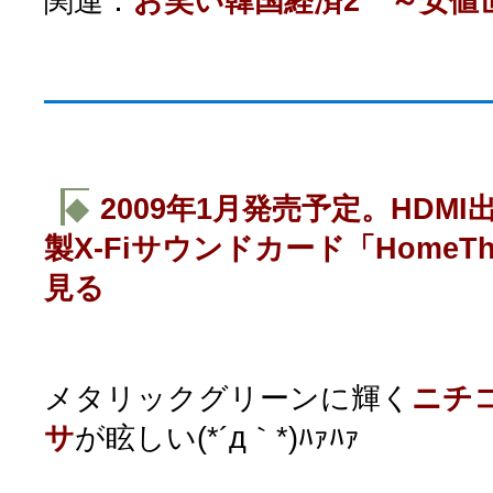
関連：
お笑い韓国経済2 ～安値
◆
2009年1月発売予定。HDMI出
製X-Fiサウンドカード「HomeTh
見る
メタリックグリーンに輝く
ニチ
サ
が眩しい(*´д｀*)ﾊｧﾊｧ