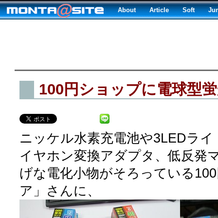
About
Article
Soft
Ju
100円ショップに電球型
ニッケル水素充電池や3LEDラ
イヤホン変換アダプタ、低反発
げな電化小物がそろっている10
ア」さんに、