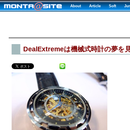
About
Article
Soft
Ju
DealExtremeは機械式時計の夢を