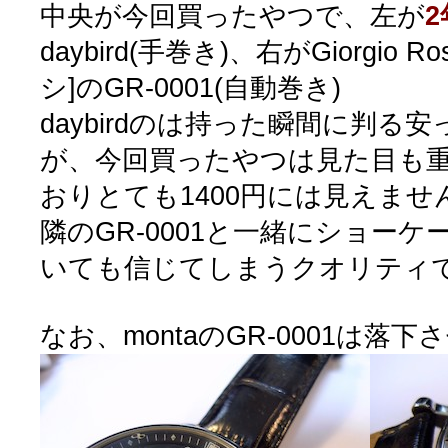
中央が今回買ったやつで、左が
daybird(手巻き)、右がGiorgio 
シ]のGR-0001(自動巻き)
daybirdのは持った瞬間に判る
が、今回買ったやつは見た目も
おりとても1400円には見えませ
隣のGR-0001と一緒にショー
いても信じてしまうクオリティ
なお、montaのGR-0001は落