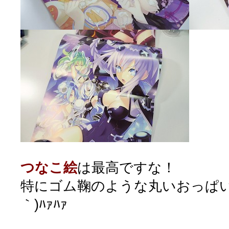
つなこ絵
は最高ですな！
特にゴム鞠のような丸いおっぱいが
｀)ﾊｧﾊｧ