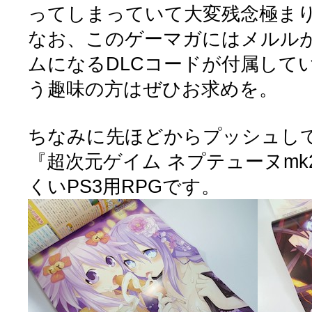
ってしまっていて大変残念極ま
なお、このゲーマガにはメルル
ムになるDLCコードが付属して
う趣味の方はぜひお求めを。
ちなみに先ほどからプッシュし
『超次元ゲイム ネプテューヌm
くいPS3用RPGです。