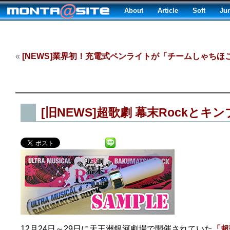
About
Article
Soft
Ju
«
[NEWS]業界初！充電式ペンライトが「チームしゃちほ
[旧NEWS]超歌劇 幕末Rockとキ
12月24日～29日に天王洲銀河劇場で開催されていた
「超