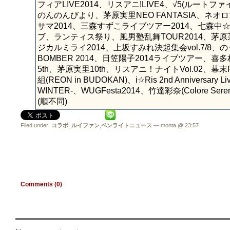
フィアLIVE2014、リスアニ!LIVE4、√5(ルー
のんのんびより、茅原実里NEO FANTASIA、ネオ
サマ2014、三森すずこライブツアー2014、七森
ブ、ランティス祭り、風男塾乱舞TOUR2014、茅原
ジカルミライ2014、上坂すみれ決起集会vol.7/8、のうりん
BOMBER 2014、日笠陽子2014ライブツアー、喜
5th、茅原実里10th、リスアニ！ナイトVol.02、幕
組(REON in BUDOKAN)、i☆Ris 2nd Anniversa
WINTER-、WUGFesta2014、竹達彩奈(Colore Seren
(順不同)
Filed under:
コラボ_ルイファン
,
ペンライトニュース
— monta @ 23:57
Comments (0)