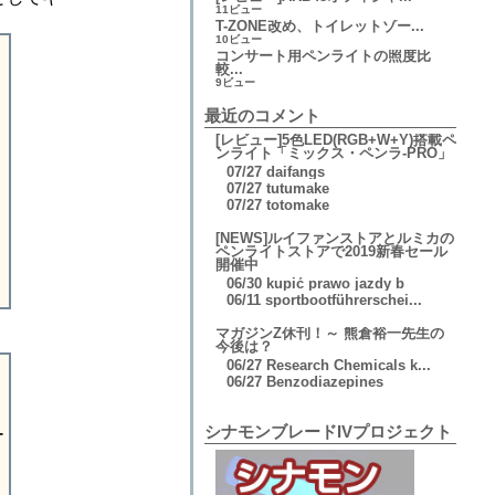
11ビュー
T-ZONE改め、トイレットゾー...
10ビュー
コンサート用ペンライトの照度比
較...
9ビュー
最近のコメント
[レビュー]5色LED(RGB+W+Y)搭載ペ
ンライト「ミックス・ペンラ-PRO」
07/27
daifangs
07/27
tutumake
07/27
totomake
[NEWS]ルイファンストアとルミカの
ペンライトストアで2019新春セール
開催中
06/30
kupić prawo jazdy b
06/11
sportbootführerschei...
マガジンZ休刊！～ 熊倉裕一先生の
今後は？
06/27
Research Chemicals k...
06/27
Benzodiazepines
シナモンブレードIVプロジェクト
ー