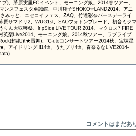
トファイブ)、茅原実里FCイベント、モーニング娘。2014春ツアー、
ロマンスフェスタ至誠館、中川翔子SHOKO☆LAND2014、アニ
中☆さみっと、ニセコイフェス、ZAQ、竹達彩奈バースデーライ
茅原サマドリ2、WUG1st、SAOフォトンブレード、初音ミク
大収穫祭、fripSide LIVE TOUR 2014、マクロス7 FIRE
多村英梨Live2014、モーニング娘。2014秋ツアー、ラブライブ
末Rock(超絶頂★雷舞)、℃-uteコンサートツアー2014秋、宝塚星
ry Live、アイドリング!!!14th、うたプリ4th、春奈るなLIVE2014-
ata)
コメントはまだあ