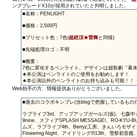
ングブレードX10が採用されていたと判明しました。
■名称：PENLIGHT
■価格：2,500円
■プリセット色：7色(
超絶頂★雷舞
と同様)
■先端処理ロゴ：不明
■概要：
7色に変化するペンライト。デザインは超歌劇『幕末
★本公演はペンライトのご使用をお勧めします！
★本公演以外のペンライトのお持ち込みも可能！！
Web拍手の方、情報提供ありがとうございました。
■過去のコラボキンブレ(当blogで把握しているもの
ラブライブ3rd、アップアップガールズ(仮)、七森中☆なち
9nine、スフィアSPLASH MESSAGE!、RO-K
ムズ、ラブライブ4th、Berryz工房、きんいろモザイク
Flowering Night、アイドリング!!!13th、雪