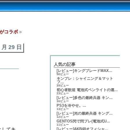
0がコラボ
»
2 月 29 日
人気の記事
[レビュー]キングブレードMAX...
50ビュー
キンブレ：シャイニング＆マット
フ...
39ビュー
初心者歓迎 電池式ペンライトの選...
23ビュー
[レビュー]多色の最終兵器 キン...
16ビュー
PS3を冷やせ。...
13ビュー
[レビュー]光の最終兵器 キング...
12ビュー
GENTOS閃で閃ブレ(電池式U...
11ビュー
としてキ
[レビュー]AKB48オフィシャ...