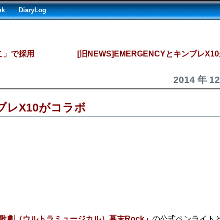
nk
DiaryLog
こ」で採用
[旧NEWS]EMERGENCYとキンブレX1
2014 年 1
ンブレX10がコラボ
歌劇（ウルトラミュージカル）幕末Rock」
の公式ペンライト