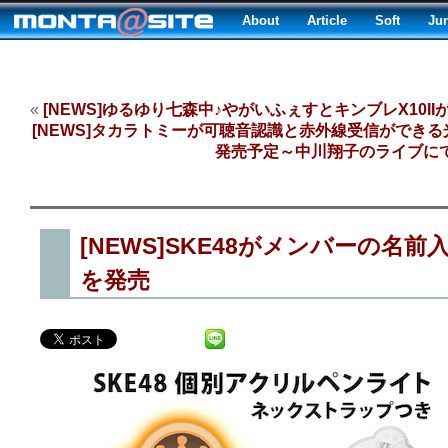
About
Article
Soft
Ju
«
[NEWS]ゆるゆり七森中♪やがいふぇすとキンブレX10II
[NEWS]タカラトミーが可聴音認識と赤外線受信ができ
発売予定～中川翔子のライブに
[NEWS]SKE48がメンバーの名
を発売