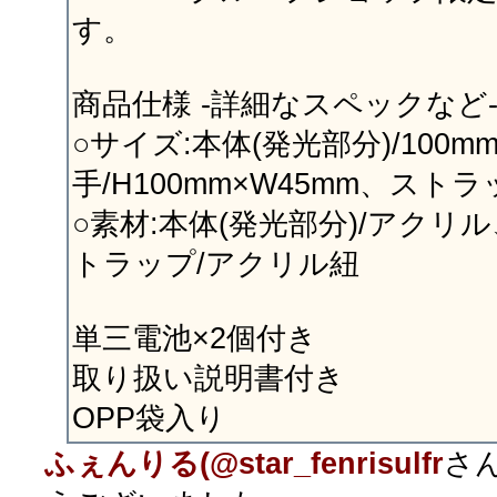
す。
商品仕様 -詳細なスペックなど
○サイズ:本体(発光部分)/100m
手/H100mm×W45mm、ストラッ
○素材:本体(発光部分)/アクリ
トラップ/アクリル紐
単三電池×2個付き
取り扱い説明書付き
OPP袋入り
ふぇんりる(@star_fenrisulfr
さ