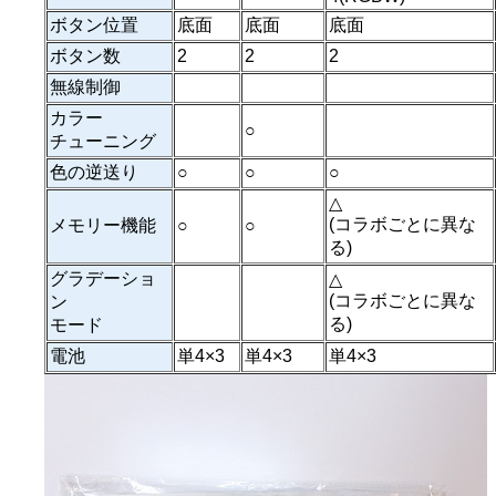
ボタン位置
底面
底面
底面
ボタン数
2
2
2
無線制御
カラー
○
チューニング
色の逆送り
○
○
○
△
(コラボごとに異な
メモリー機能
○
○
る)
グラデーショ
△
(コラボごとに異な
ン
る)
モード
電池
単4×3
単4×3
単4×3