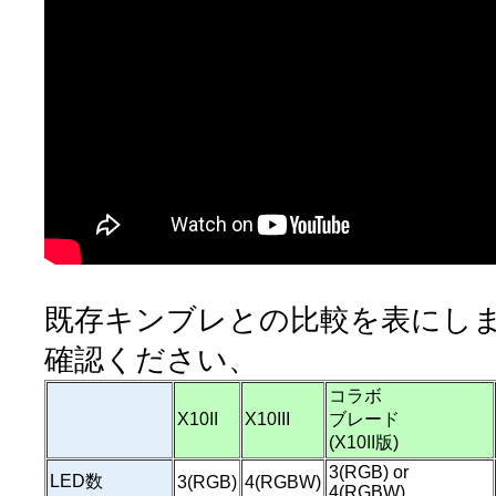
既存キンブレとの比較を表にし
確認ください、
コラボ
X10II
X10III
ブレード
(X10II版)
3(RGB) or
LED数
3(RGB)
4(RGBW)
4(RGBW)