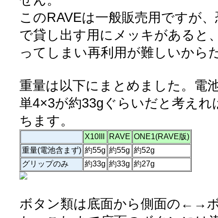
このRAVEは一般販売用ですが
で貸し出す用にメッキがあると
ってしまい再利用が難しいから
重量は以下にまとめました。電池は
単4×3が約33gぐらいだと考えれ
ちます。
X10III
RAVE
ONE1(RAVE版)
重量(電池含まず)
約55g
約55g
約52g
グリップのみ
約33g
約33g
約27g
ボタン類は底面から側面の←→