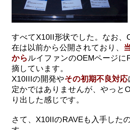
すべてX10II形状でした。なお、ON
在は以前から公開されており、
当
から
ルイファンのOEMページに
摘しています。
X10IIIの開発や
その初期不良対応
定かではありませんが、やっとO
り出した感じです。
さて、X10IIのRAVEも入手し
す。