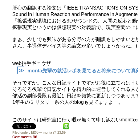
肝心の翻訳する論文は「IEEE TRANSACTIONS ON SYSTE
Sound in Human Reaction and Performance in Augm
『拡張現実環境における3Dサウンドの、人間の反応と
拡張現実というのは仮想現実の対義語で、現実空間の上
まぁ、少しでも興味がある分野の方が翻訳もしやすいと思
さん、半導体デバイス等の論文が多いでしょうからね。)
web拍手ギョウザ
≫
monta先輩の就活レポを見てると将来について
そうですか。こんな日記サイトですがお役に立てれば幸
そろそろ後輩で日記サイトを精力的に運営してくれる人
部活の副部長殿も最近は日記を頻繁に更新しつつありますので
1年生のミリタリー系の人のblogも見てますよー。
このサイトは研究室に行く暇が無くて申し訳ないmonta
Filed under:
日記
— monta @ 23:59
Comments (0)