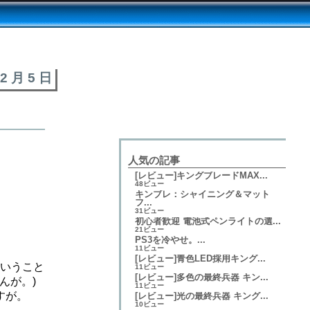
 2 月 5 日
人気の記事
[レビュー]キングブレードMAX...
48ビュー
キンブレ：シャイニング＆マット
フ...
31ビュー
初心者歓迎 電池式ペンライトの選...
21ビュー
PS3を冷やせ。...
11ビュー
[レビュー]青色LED採用キング...
ていうこと
11ビュー
[レビュー]多色の最終兵器 キン...
んが。)
11ビュー
すが。
[レビュー]光の最終兵器 キング...
10ビュー