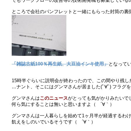
でもワークフローの改善等の技術開発職も募集しているの
ところで会社のパンフレットと一緒にもらった封筒の裏
「雑誌古紙100％再生紙、大豆油インキ使用」
となってい
15時半ぐらいに説明会が終わったので、この間やり残し
…ナント、そこにはグンマさんが居ました(ﾟ∀ﾟ) フラ
グンマさんは
このニュース
がとっても気がかりみたいで
何ら気にすることは無いと思いますよ（ ´∀｀）
グンマさんは一人暮らしを始めて1ヶ月半が経過するわ
飢えをしのいでいるそうです（ ´∀｀）