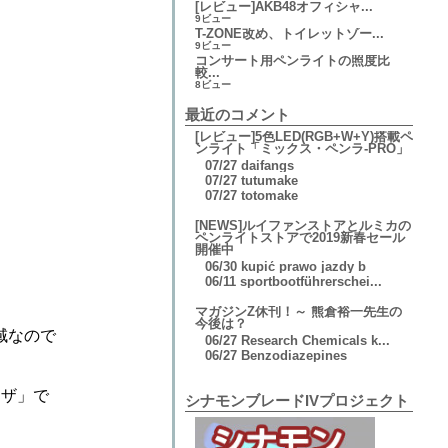
[レビュー]AKB48オフィシャ...
9ビュー
T-ZONE改め、トイレットゾー...
9ビュー
コンサート用ペンライトの照度比
較...
8ビュー
最近のコメント
[レビュー]5色LED(RGB+W+Y)搭載ペ
ンライト「ミックス・ペンラ-PRO」
07/27
daifangs
07/27
tutumake
07/27
totomake
[NEWS]ルイファンストアとルミカの
ペンライトストアで2019新春セール
開催中
06/30
kupić prawo jazdy b
06/11
sportbootführerschei...
マガジンZ休刊！～ 熊倉裕一先生の
今後は？
域なので
06/27
Research Chemicals k...
06/27
Benzodiazepines
ウザ」で
シナモンブレードIVプロジェクト